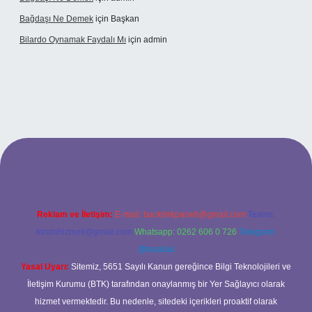
Bağdaşı Ne Demek
için
Başkan
Bilardo Oynamak Faydalı Mı
için
admin
ilbet bahis sitesi
Reklam ve İletişim:
E-mail:
backlinkpaneli@gmail.com
Teams:
forumhizmeti@gmail.com
Whatsapp: 0262 606 0 726
Telegram:
@karabul
Yasal Uyarı:
Sitemiz, 5651 Sayılı Kanun gereğince Bilgi Teknolojileri ve
İletişim Kurumu (BTK) tarafından onaylanmış bir Yer Sağlayıcı olarak
hizmet vermektedir. Bu nedenle, sitedeki içerikleri proaktif olarak