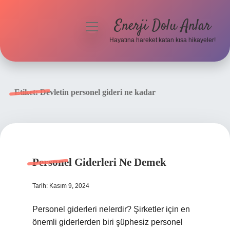
Enerji Dolu Anlar
menüyü
aç
Hayatına hareket katan kısa hikayeler!
Anasayfa
Gizlilik Politikası
Etiket:
Devletin personel gideri ne kadar
Yasal Uyarı
Hakkımızda
Personel Giderleri Ne Demek
Tarih: Kasım 9, 2024
Personel giderleri nelerdir? Şirketler için en
önemli giderlerden biri şüphesiz personel