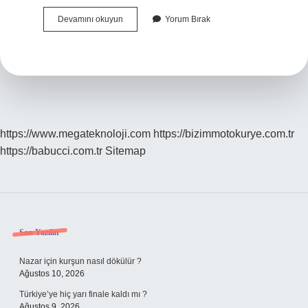
Personel
Devamını okuyun
Yorum Bırak
Giderleri
Ne
Demek
https://www.megateknoloji.com
https://bizimmotokurye.com.tr
https://babucci.com.tr
Sitemap
Sidebar
Son Yazılar
Nazar için kurşun nasıl dökülür ?
Ağustos 10, 2026
Türkiye’ye hiç yarı finale kaldı mı ?
Ağustos 9, 2026