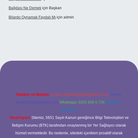
Bağdaşı Ne Demek
için
Başkan
Bilardo Oynamak Faydalı Mı
için
admin
lbet bahis sitesi
Reklam ve İletişim:
E-mail:
backlinkpaneli@gmail.com
Teams:
forumhizmeti@gmail.com
Whatsapp: 0262 606 0 726
Telegram:
@karabul
Yasal Uyarı:
Sitemiz, 5651 Sayılı Kanun gereğince Bilgi Teknolojileri ve
İletişim Kurumu (BTK) tarafından onaylanmış bir Yer Sağlayıcı olarak
hizmet vermektedir. Bu nedenle, sitedeki içerikleri proaktif olarak