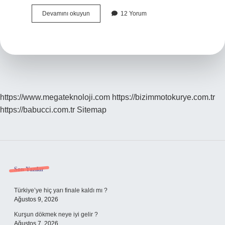
Amcamın
Devamını okuyun
12 Yorum
Erkek
Çocuğuna
Ne
Denir
https://www.megateknoloji.com
https://bizimmotokurye.com.tr
https://babucci.com.tr
Sitemap
Sidebar
Son Yazılar
Türkiye’ye hiç yarı finale kaldı mı ?
Ağustos 9, 2026
Kurşun dökmek neye iyi gelir ?
Ağustos 7, 2026