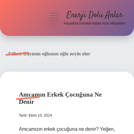
Enerji Dolu Anlar
menüyü
aç
Hayatına hareket katan kısa hikayeler!
Anasayfa
Gizlilik Politikası
Etiket:
Dayımın oğlunun oğlu neyin olur
Yasal Uyarı
Hakkımızda
Amcamın Erkek Çocuğuna Ne
Denir
Tarih: Ekim 10, 2024
Amcamızın erkek çocuğuna ne denir? Yeğen,