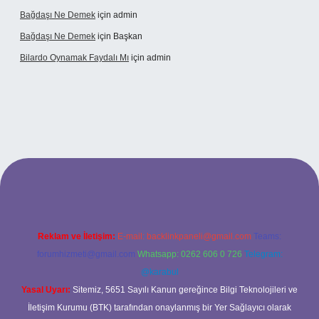
Bağdaşı Ne Demek
için
admin
Bağdaşı Ne Demek
için
Başkan
Bilardo Oynamak Faydalı Mı
için
admin
ilbet bahis sitesi
Reklam ve İletişim:
E-mail:
backlinkpaneli@gmail.com
Teams:
forumhizmeti@gmail.com
Whatsapp: 0262 606 0 726
Telegram:
@karabul
Yasal Uyarı:
Sitemiz, 5651 Sayılı Kanun gereğince Bilgi Teknolojileri ve
İletişim Kurumu (BTK) tarafından onaylanmış bir Yer Sağlayıcı olarak