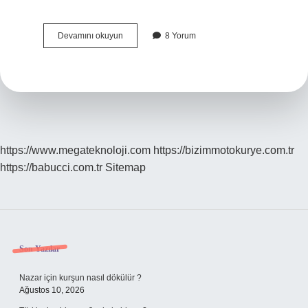
Dayanıklılığı
Devamını okuyun
8 Yorum
Artırmak
Için
Neler
Yapılabilir
https://www.megateknoloji.com
https://bizimmotokurye.com.tr
https://babucci.com.tr
Sitemap
Sidebar
Son Yazılar
Nazar için kurşun nasıl dökülür ?
Ağustos 10, 2026