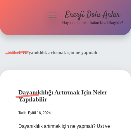
Enerji Dolu Anlar
menüyü
aç
Hayatına hareket katan kısa hikayeler!
Anasayfa
Gizlilik Politikası
Etiket:
Dayanıklılık artırmak için ne yapmalı
Yasal Uyarı
Hakkımızda
Dayanıklılığı Artırmak Için Neler
Yapılabilir
Tarih: Eylül 16, 2024
Dayanıklılık artırmak için ne yapmalı? Üst ve