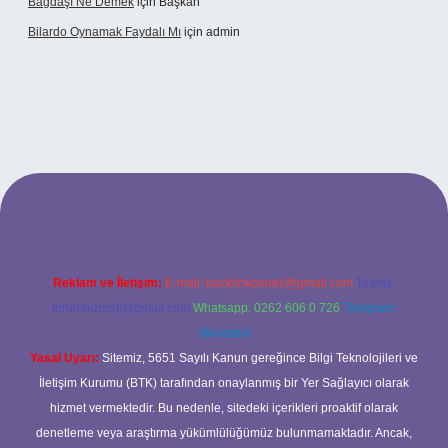
Bağdaşı Ne Demek
için
Başkan
Bilardo Oynamak Faydalı Mı
için
admin
i
Reklam ve İletişim:
E-mail:
backlinkpaneli@gmail.com
Teams:
forumhizmeti@gmail.com
Whatsapp: 0262 606 0 726
Telegram:
@karabul
Yasal Uyarı:
Sitemiz, 5651 Sayılı Kanun gereğince Bilgi Teknolojileri ve
İletişim Kurumu (BTK) tarafından onaylanmış bir Yer Sağlayıcı olarak
hizmet vermektedir. Bu nedenle, sitedeki içerikleri proaktif olarak
denetleme veya araştırma yükümlülüğümüz bulunmamaktadır. Ancak,