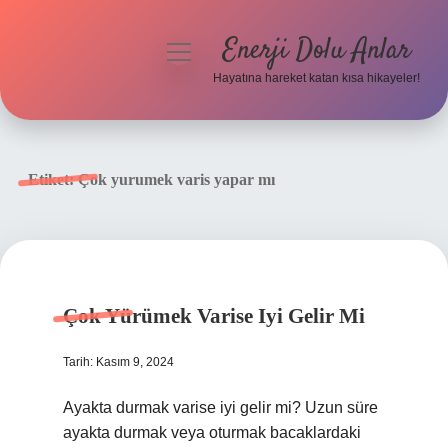
Enerji Dolu Anlar
menüyü
aç
Hayatına hareket katan kısa hikayeler!
Anasayfa
Gizlilik Politikası
Etiket:
Çok yurumek varis yapar mı
Yasal Uyarı
Hakkımızda
Çok Yürümek Varise Iyi Gelir Mi
Tarih: Kasım 9, 2024
Ayakta durmak varise iyi gelir mi? Uzun süre
ayakta durmak veya oturmak bacaklardaki