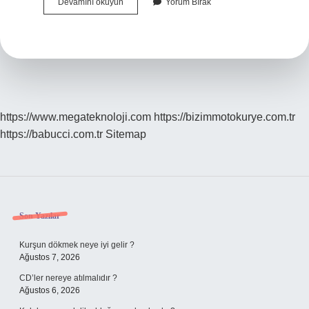
Çok
Devamını okuyun
Yorum Bırak
Yürümek
Varise
Iyi
Gelir
Mi
https://www.megateknoloji.com
https://bizimmotokurye.com.tr
https://babucci.com.tr
Sitemap
Sidebar
Son Yazılar
Kurşun dökmek neye iyi gelir ?
Ağustos 7, 2026
CD’ler nereye atılmalıdır ?
Ağustos 6, 2026