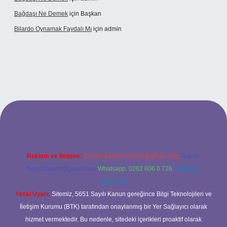
Bağdaşı Ne Demek
için
Başkan
Bilardo Oynamak Faydalı Mı
için
admin
ilbet bahis sitesi
Reklam ve İletişim:
E-mail:
backlinkpaneli@gmail.com
Teams:
forumhizmeti@gmail.com
Whatsapp: 0262 606 0 726
Telegram:
@karabul
Yasal Uyarı:
Sitemiz, 5651 Sayılı Kanun gereğince Bilgi Teknolojileri ve
İletişim Kurumu (BTK) tarafından onaylanmış bir Yer Sağlayıcı olarak
hizmet vermektedir. Bu nedenle, sitedeki içerikleri proaktif olarak