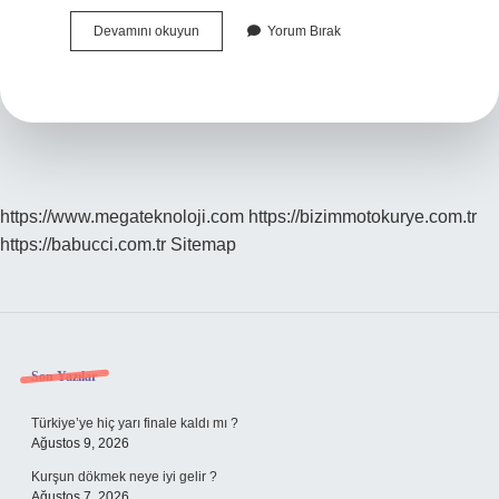
Çifte
Devamını okuyun
Yorum Bırak
Vatandaş
Olunca
Ne
Oluyor
https://www.megateknoloji.com
https://bizimmotokurye.com.tr
https://babucci.com.tr
Sitemap
Sidebar
Son Yazılar
Türkiye’ye hiç yarı finale kaldı mı ?
Ağustos 9, 2026
Kurşun dökmek neye iyi gelir ?
Ağustos 7, 2026