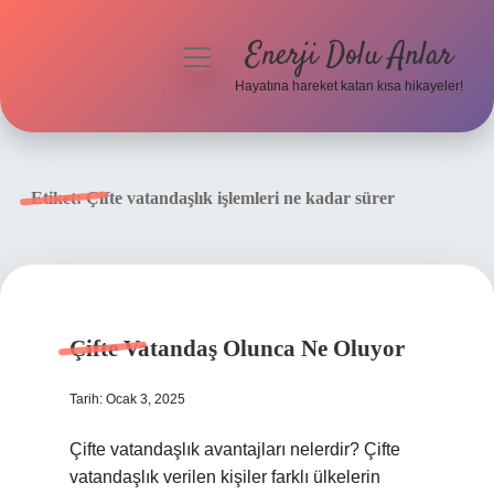
Enerji Dolu Anlar
menüyü
aç
Hayatına hareket katan kısa hikayeler!
Anasayfa
Gizlilik Politikası
Etiket:
Çifte vatandaşlık işlemleri ne kadar sürer
Yasal Uyarı
Hakkımızda
Çifte Vatandaş Olunca Ne Oluyor
Tarih: Ocak 3, 2025
Çifte vatandaşlık avantajları nelerdir? Çifte
vatandaşlık verilen kişiler farklı ülkelerin