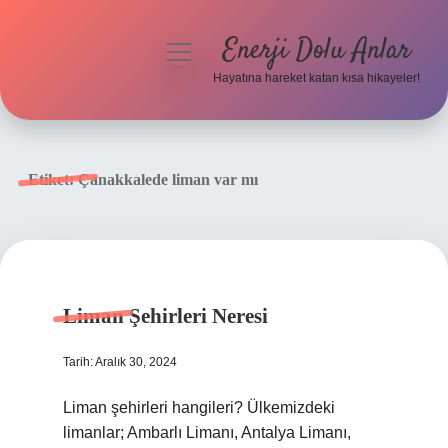
Enerji Dolu Anlar
menüyü
aç
Hayatına hareket katan kısa hikayeler!
Anasayfa
Gizlilik Politikası
Etiket:
Çanakkalede liman var mı
Yasal Uyarı
Hakkımızda
Liman Şehirleri Neresi
Tarih: Aralık 30, 2024
Liman şehirleri hangileri? Ülkemizdeki
limanlar; Ambarlı Limanı, Antalya Limanı,