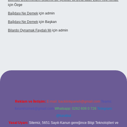
için
Özge
Bağdaşı Ne Demek
için
admin
Bağdaşı Ne Demek
için
Başkan
Bilardo Oynamak Faydalı Mı
için
admin
lbet bahis sitesi
Reklam ve İletişim:
E-mail:
backlinkpaneli@gmail.com
Teams:
forumhizmeti@gmail.com
Whatsapp: 0262 606 0 726
Telegram:
@karabul
Yasal Uyarı:
Sitemiz, 5651 Sayılı Kanun gereğince Bilgi Teknolojileri ve