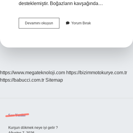
desteklemiştir. Boğazların kavşağında…
Liman
Devamını okuyun
Yorum Bırak
Şehirleri
Neresi
https://www.megateknoloji.com
https://bizimmotokurye.com.tr
https://babucci.com.tr
Sitemap
Sidebar
Son Yazılar
Kurşun dökmek neye iyi gelir ?