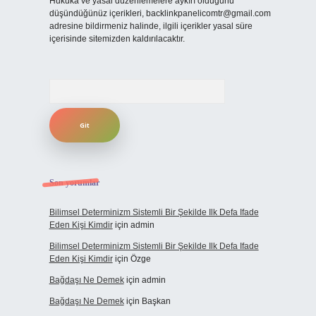
Hukuka ve yasal düzenlemelere aykırı olduğunu
düşündüğünüz içerikleri,
backlinkpanelicomtr@gmail.com
adresine bildirmeniz halinde, ilgili içerikler yasal süre
içerisinde sitemizden kaldırılacaktır.
Arama
Son yorumlar
Bilimsel Determinizm Sistemli Bir Şekilde Ilk Defa Ifade
Eden Kişi Kimdir
için
admin
Bilimsel Determinizm Sistemli Bir Şekilde Ilk Defa Ifade
Eden Kişi Kimdir
için
Özge
Bağdaşı Ne Demek
için
admin
Bağdaşı Ne Demek
için
Başkan