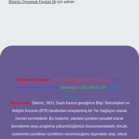
Bilardo Oynamak Faydalı Mı
için
admin
ilbet bahis sitesi
Reklam ve İletişim:
E-mail:
backlinkpaneli@gmail.com
Teams:
forumhizmeti@gmail.com
Whatsapp: 0262 606 0 726
Telegram:
@karabul
Yasal Uyarı:
Sitemiz, 5651 Sayılı Kanun gereğince Bilgi Teknolojileri ve
İletişim Kurumu (BTK) tarafından onaylanmış bir Yer Sağlayıcı olarak
hizmet vermektedir. Bu nedenle, sitedeki içerikleri proaktif olarak
denetleme veya araştırma yükümlülüğümüz bulunmamaktadır. Ancak,
üyelerimiz yazdıkları içeriklerin sorumluluğunu taşımakta olup, siteye