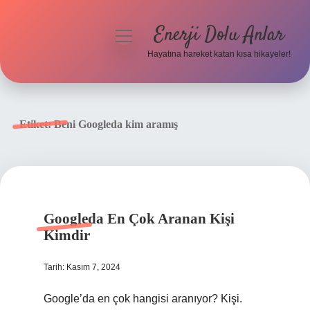
Enerji Dolu Anlar
menüyü
aç
Hayatına hareket katan kısa hikayeler!
Anasayfa
Gizlilik Politikası
Etiket:
Beni Googleda kim aramış
Yasal Uyarı
Hakkımızda
Googleda En Çok Aranan Kişi
Kimdir
Tarih: Kasım 7, 2024
Google’da en çok hangisi aranıyor? Kişi.