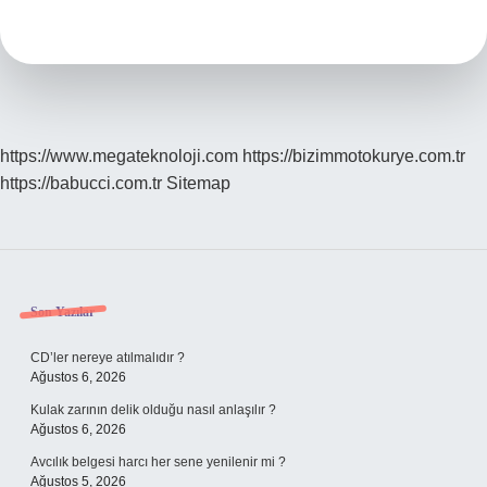
Çok
Aranan
Kişi
Kimdir
https://www.megateknoloji.com
https://bizimmotokurye.com.tr
https://babucci.com.tr
Sitemap
Sidebar
Son Yazılar
CD’ler nereye atılmalıdır ?
Ağustos 6, 2026
Kulak zarının delik olduğu nasıl anlaşılır ?
Ağustos 6, 2026
Avcılık belgesi harcı her sene yenilenir mi ?
Ağustos 5, 2026