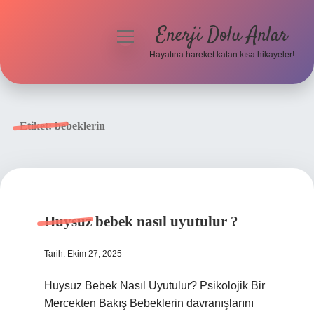
Enerji Dolu Anlar
menüyü
aç
Hayatına hareket katan kısa hikayeler!
Anasayfa
Gizlilik Politikası
Etiket:
bebeklerin
Yasal Uyarı
Hakkımızda
Huysuz bebek nasıl uyutulur ?
Tarih: Ekim 27, 2025
Huysuz Bebek Nasıl Uyutulur? Psikolojik Bir
Mercekten Bakış Bebeklerin davranışlarını