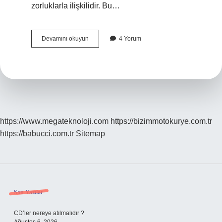
zorluklarla ilişkilidir. Bu…
Huysuz
Devamını okuyun
4 Yorum
bebek
nasıl
uyutulur
?
https://www.megateknoloji.com
https://bizimmotokurye.com.tr
https://babucci.com.tr
Sitemap
Sidebar
Son Yazılar
CD’ler nereye atılmalıdır ?