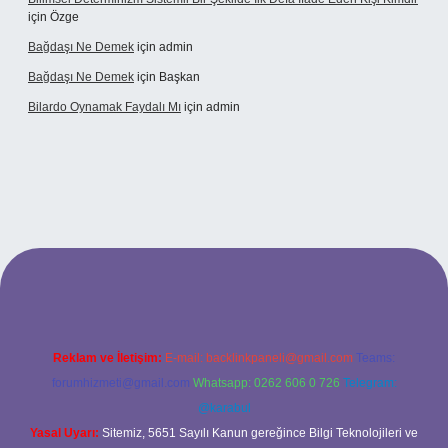
için
Özge
Bağdaşı Ne Demek
için
admin
Bağdaşı Ne Demek
için
Başkan
Bilardo Oynamak Faydalı Mı
için
admin
ilbet bahis sitesi
Reklam ve İletişim:
E-mail:
backlinkpaneli@gmail.com
Teams:
forumhizmeti@gmail.com
Whatsapp: 0262 606 0 726
Telegram:
@karabul
Yasal Uyarı:
Sitemiz, 5651 Sayılı Kanun gereğince Bilgi Teknolojileri ve