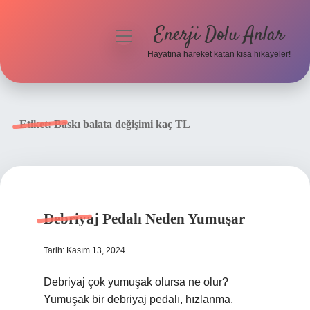
Enerji Dolu Anlar
menüyü
aç
Hayatına hareket katan kısa hikayeler!
Anasayfa
Gizlilik Politikası
Etiket:
Baskı balata değişimi kaç TL
Yasal Uyarı
Hakkımızda
Debriyaj Pedalı Neden Yumuşar
Tarih: Kasım 13, 2024
Debriyaj çok yumuşak olursa ne olur?
Yumuşak bir debriyaj pedalı, hızlanma,