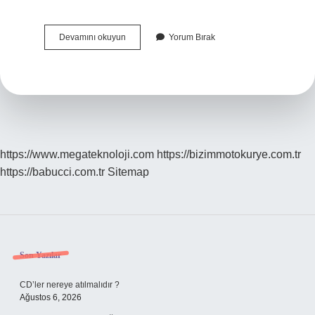
Debriyaj
Devamını okuyun
Yorum Bırak
Pedalı
Neden
Yumuşar
https://www.megateknoloji.com
https://bizimmotokurye.com.tr
https://babucci.com.tr
Sitemap
Sidebar
Son Yazılar
CD’ler nereye atılmalıdır ?
Ağustos 6, 2026