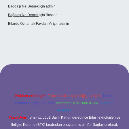
Bağdaşı Ne Demek
için
admin
Bağdaşı Ne Demek
için
Başkan
Bilardo Oynamak Faydalı Mı
için
admin
lbet bahis sitesi
Reklam ve İletişim:
E-mail:
backlinkpaneli@gmail.com
Teams:
forumhizmeti@gmail.com
Whatsapp: 0262 606 0 726
Telegram:
@karabul
Yasal Uyarı:
Sitemiz, 5651 Sayılı Kanun gereğince Bilgi Teknolojileri ve
İletişim Kurumu (BTK) tarafından onaylanmış bir Yer Sağlayıcı olarak