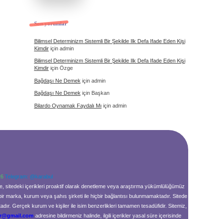
Son yorumlar
Bilimsel Determinizm Sistemli Bir Şekilde Ilk Defa Ifade Eden Kişi
Kimdir
için
admin
Bilimsel Determinizm Sistemli Bir Şekilde Ilk Defa Ifade Eden Kişi
Kimdir
için
Özge
Bağdaşı Ne Demek
için
admin
Bağdaşı Ne Demek
için
Başkan
Bilardo Oynamak Faydalı Mı
için
admin
26
Telegram: @karabul
le, sitedeki içerikleri proaktif olarak denetleme veya araştırma yükümlülüğümüz
bir marka, kurum veya şahıs şirketi ile hiçbir bağlantısı bulunmamaktadır. Sitede
ır. Gerçek kurum ve kişiler ile isim benzerlikleri tamamen tesadüfidir. Sitemiz,
tr@gmail.com
adresine bildirmeniz halinde, ilgili içerikler yasal süre içerisinde