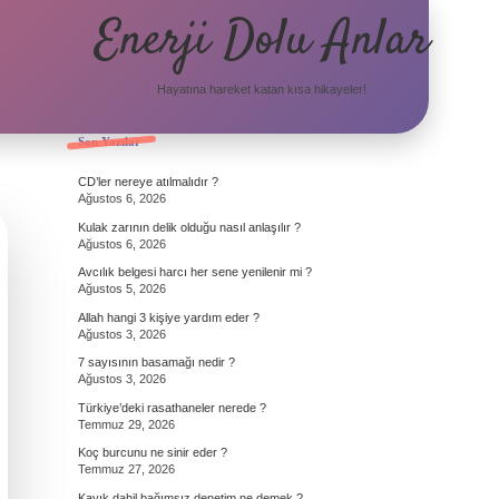
Enerji Dolu Anlar
Hayatına hareket katan kısa hikayeler!
Sidebar
Son Yazılar
CD’ler nereye atılmalıdır ?
Ağustos 6, 2026
Kulak zarının delik olduğu nasıl anlaşılır ?
Ağustos 6, 2026
Avcılık belgesi harcı her sene yenilenir mi ?
Ağustos 5, 2026
Allah hangi 3 kişiye yardım eder ?
Ağustos 3, 2026
7 sayısının basamağı nedir ?
Ağustos 3, 2026
Türkiye’deki rasathaneler nerede ?
Temmuz 29, 2026
Koç burcunu ne sinir eder ?
Temmuz 27, 2026
Kayık dahil bağımsız denetim ne demek ?