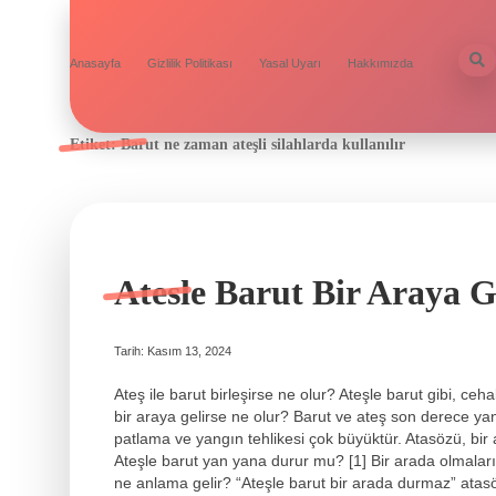
Anasayfa
Gizlilik Politikası
Yasal Uyarı
Hakkımızda
Etiket:
Barut ne zaman ateşli silahlarda kullanılır
Atesle Barut Bir Araya G
Tarih: Kasım 13, 2024
Ateş ile barut birleşirse ne olur? Ateşle barut gibi, ceh
bir araya gelirse ne olur? Barut ve ateş son derece yan
patlama ve yangın tehlikesi çok büyüktür. Atasözü, bir a
Ateşle barut yan yana durur mu? [1] Bir arada olmaları ç
ne anlama gelir? “Ateşle barut bir arada durmaz” atasö