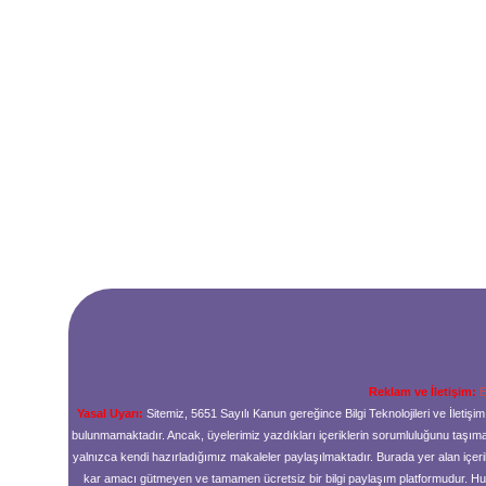
Reklam ve İletişim:
E
Yasal Uyarı:
Sitemiz, 5651 Sayılı Kanun gereğince Bilgi Teknolojileri ve İleti
bulunmamaktadır. Ancak, üyelerimiz yazdıkları içeriklerin sorumluluğunu taşımakt
yalnızca kendi hazırladığımız makaleler paylaşılmaktadır. Burada yer alan içeri
kar amacı gütmeyen ve tamamen ücretsiz bir bilgi paylaşım platformudur. H