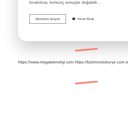
bırakılırsa, korkunç sonuçlar doğabilir.…
Atesle
Devamını okuyun
Yorum Bırak
Barut
Bir
Araya
Gelirse
Ne
Olur
https://www.megateknoloji.com
https://bizimmotokurye.com.t