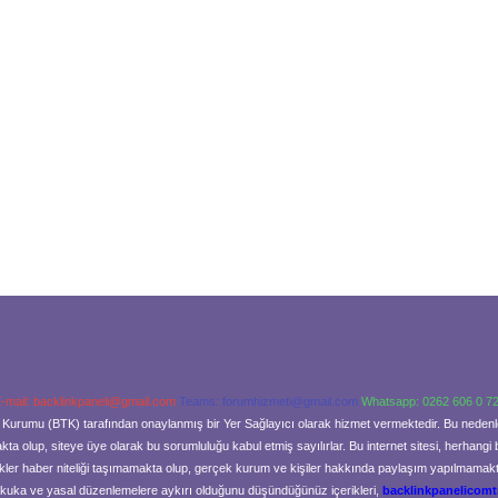
-mail:
backlinkpaneli@gmail.com
Teams:
forumhizmeti@gmail.com
Whatsapp: 0262 606 0 7
şim Kurumu (BTK) tarafından onaylanmış bir Yer Sağlayıcı olarak hizmet vermektedir. Bu neden
a olup, siteye üye olarak bu sorumluluğu kabul etmiş sayılırlar. Bu internet sitesi, herhangi 
kler haber niteliği taşımamakta olup, gerçek kurum ve kişiler hakkında paylaşım yapılmamaktad
ukuka ve yasal düzenlemelere aykırı olduğunu düşündüğünüz içerikleri,
backlinkpanelicom