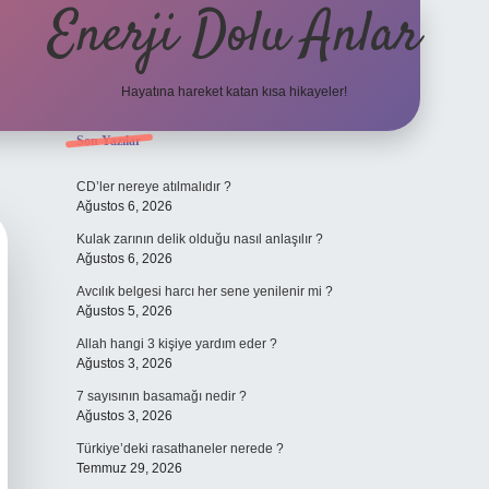
Enerji Dolu Anlar
Hayatına hareket katan kısa hikayeler!
Sidebar
Son Yazılar
ilbet bahis
CD’ler nereye atılmalıdır ?
Ağustos 6, 2026
Kulak zarının delik olduğu nasıl anlaşılır ?
Ağustos 6, 2026
Avcılık belgesi harcı her sene yenilenir mi ?
Ağustos 5, 2026
Allah hangi 3 kişiye yardım eder ?
Ağustos 3, 2026
7 sayısının basamağı nedir ?
Ağustos 3, 2026
Türkiye’deki rasathaneler nerede ?
Temmuz 29, 2026