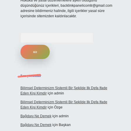
Hukuka ve yasal düzenlemelere aykırı olduğunu
düşündüğünüz içerikleri,
backlinkpanelicomtr@gmail.com
adresine bildirmeniz halinde, ilgili içerikler yasal süre
içerisinde sitemizden kaldırılacaktır.
Arama
Son yorumlar
Bilimsel Determinizm Sistemli Bir Şekilde Ilk Defa Ifade
Eden Kişi Kimdir
için
admin
Bilimsel Determinizm Sistemli Bir Şekilde Ilk Defa Ifade
Eden Kişi Kimdir
için
Özge
Bağdaşı Ne Demek
için
admin
Bağdaşı Ne Demek
için
Başkan