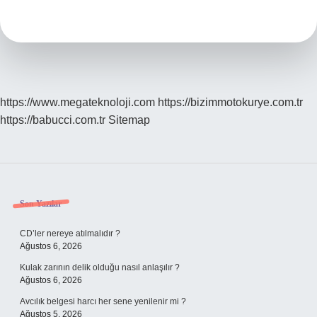
Kız
Mı
Erkek
Mi
https://www.megateknoloji.com
https://bizimmotokurye.com.tr
https://babucci.com.tr
Sitemap
Sidebar
Son Yazılar
CD’ler nereye atılmalıdır ?
Ağustos 6, 2026
Kulak zarının delik olduğu nasıl anlaşılır ?
Ağustos 6, 2026
Avcılık belgesi harcı her sene yenilenir mi ?
Ağustos 5, 2026