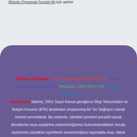
Bilardo Oynamak Faydalı Mı
için
admin
lbet bahis sitesi
Reklam ve İletişim:
E-mail:
backlinkpaneli@gmail.com
Teams:
forumhizmeti@gmail.com
Whatsapp: 0262 606 0 726
Telegram:
@karabul
Yasal Uyarı:
Sitemiz, 5651 Sayılı Kanun gereğince Bilgi Teknolojileri ve
İletişim Kurumu (BTK) tarafından onaylanmış bir Yer Sağlayıcı olarak
hizmet vermektedir. Bu nedenle, sitedeki içerikleri proaktif olarak
denetleme veya araştırma yükümlülüğümüz bulunmamaktadır. Ancak,
üyelerimiz yazdıkları içeriklerin sorumluluğunu taşımakta olup, siteye