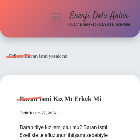
Enerji Dolu Anlar
menüyü
aç
Hayatına hareket katan kısa hikayeler!
Anasayfa
Gizlilik Politikası
Etiket:
Baran ismi yasak mı
Yasal Uyarı
Hakkımızda
Baran Ismi Kız Mı Erkek Mi
Tarih: Kasım 27, 2024
Baran diye kız ismi olur mu? Baran ismi
özellikle telaffuzunun ihtişamı sebebiyle