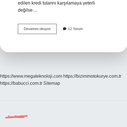
edilen kredi tutarını karşılamaya yeterli
değilse…
Neden
Devamını okuyun
12 Yorum
Bankalar
Bana
Kredi
Vermiyor
https://www.megateknoloji.com
https://bizimmotokurye.com.tr
https://babucci.com.tr
Sitemap
Sidebar
Son Yazılar