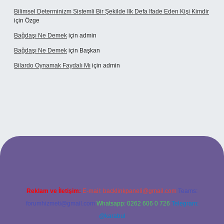
Bilimsel Determinizm Sistemli Bir Şekilde Ilk Defa Ifade Eden Kişi Kimdir
için
Özge
Bağdaşı Ne Demek
için
admin
Bağdaşı Ne Demek
için
Başkan
Bilardo Oynamak Faydalı Mı
için
admin
ilbet bahis sitesi
Reklam ve İletişim:
E-mail:
backlinkpaneli@gmail.com
Teams:
forumhizmeti@gmail.com
Whatsapp: 0262 606 0 726
Telegram:
@karabul