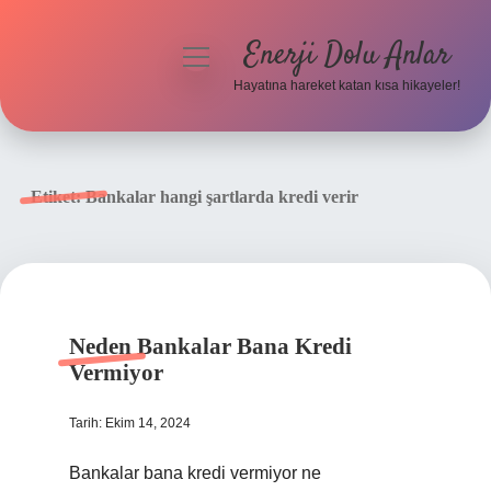
Enerji Dolu Anlar
menüyü
aç
Hayatına hareket katan kısa hikayeler!
Anasayfa
Gizlilik Politikası
Etiket:
Bankalar hangi şartlarda kredi verir
Yasal Uyarı
Hakkımızda
Neden Bankalar Bana Kredi
Vermiyor
Tarih: Ekim 14, 2024
Bankalar bana kredi vermiyor ne