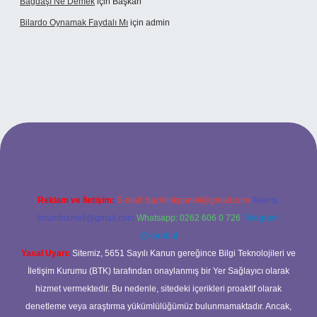
Bağdaşı Ne Demek
için
Başkan
Bilardo Oynamak Faydalı Mı
için
admin
i
Reklam ve İletişim:
E-mail:
backlinkpaneli@gmail.com
Teams:
forumhizmeti@gmail.com
Whatsapp: 0262 606 0 726
Telegram:
@karabul
Yasal Uyarı:
Sitemiz, 5651 Sayılı Kanun gereğince Bilgi Teknolojileri ve
İletişim Kurumu (BTK) tarafından onaylanmış bir Yer Sağlayıcı olarak
hizmet vermektedir. Bu nedenle, sitedeki içerikleri proaktif olarak
denetleme veya araştırma yükümlülüğümüz bulunmamaktadır. Ancak,