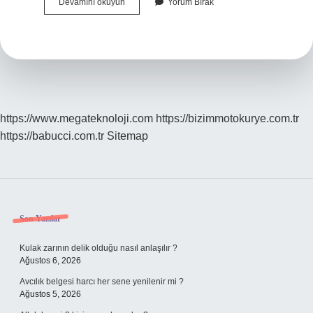
Çok
Devamını okuyun
Yorum Bırak
Yürümek
Varise
Iyi
Gelir
Mi
https://www.megateknoloji.com
https://bizimmotokurye.com.tr
https://babucci.com.tr
Sitemap
Sidebar
Son Yazılar
Kulak zarının delik olduğu nasıl anlaşılır ?
Ağustos 6, 2026
Avcılık belgesi harcı her sene yenilenir mi ?
Ağustos 5, 2026