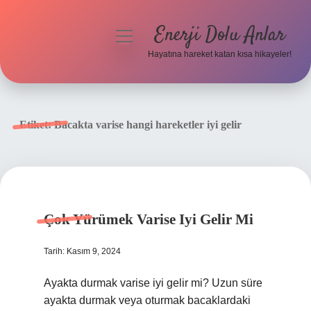
Enerji Dolu Anlar
menüyü
aç
Hayatına hareket katan kısa hikayeler!
Anasayfa
Gizlilik Politikası
Etiket:
Bacakta varise hangi hareketler iyi gelir
Yasal Uyarı
Hakkımızda
Çok Yürümek Varise Iyi Gelir Mi
Tarih: Kasım 9, 2024
Ayakta durmak varise iyi gelir mi? Uzun süre
ayakta durmak veya oturmak bacaklardaki