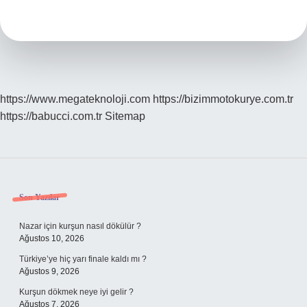
1
Sınıf
https://www.megateknoloji.com
https://bizimmotokurye.com.tr
https://babucci.com.tr
Sitemap
Sidebar
Son Yazılar
Nazar için kurşun nasıl dökülür ?
Ağustos 10, 2026
Türkiye’ye hiç yarı finale kaldı mı ?
Ağustos 9, 2026
Kurşun dökmek neye iyi gelir ?
Ağustos 7, 2026