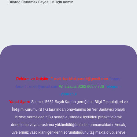
Bilardo Oynamak Faydalı Mı
için
admin
ilbet bahis sitesi
Reklam ve İletişim:
E-mail:
backlinkpaneli@gmail.com
Teams:
forumhizmeti@gmail.com
Whatsapp: 0262 606 0 726
Telegram:
@karabul
Yasal Uyarı:
Sitemiz, 5651 Sayılı Kanun gereğince Bilgi Teknolojileri ve
İletişim Kurumu (BTK) tarafından onaylanmış bir Yer Sağlayıcı olarak
hizmet vermektedir. Bu nedenle, sitedeki içerikleri proaktif olarak
denetleme veya araştırma yükümlülüğümüz bulunmamaktadır. Ancak,
üyelerimiz yazdıkları içeriklerin sorumluluğunu taşımakta olup, siteye