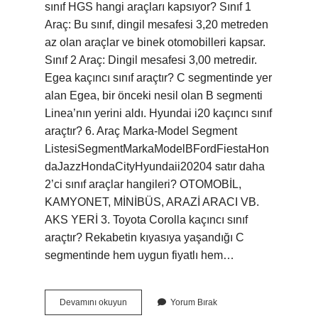
sınıf HGS hangi araçları kapsıyor? Sınıf 1
Araç: Bu sınıf, dingil mesafesi 3,20 metreden
az olan araçlar ve binek otomobilleri kapsar.
Sınıf 2 Araç: Dingil mesafesi 3,00 metredir.
Egea kaçıncı sınıf araçtır? C segmentinde yer
alan Egea, bir önceki nesil olan B segmenti
Linea’nın yerini aldı. Hyundai i20 kaçıncı sınıf
araçtır? 6. Araç Marka-Model Segment
ListesiSegmentMarkaModelBFordFiestaHon
daJazzHondaCityHyundaii20204 satır daha
2’ci sınıf araçlar hangileri? OTOMOBİL,
KAMYONET, MİNİBÜS, ARAZİ ARACI VB.
AKS YERİ 3. Toyota Corolla kaçıncı sınıf
araçtır? Rekabetin kıyasıya yaşandığı C
segmentinde hem uygun fiyatlı hem…
Hangi
Devamını okuyun
Yorum Bırak
Arabalar