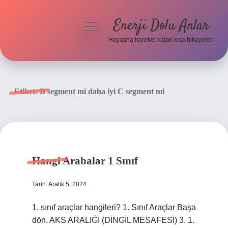
Enerji Dolu Anlar
menüyü
aç
Hayatına hareket katan kısa hikayeler!
Anasayfa
Gizlilik Politikası
Etiket:
B segment mi daha iyi C segment mi
Yasal Uyarı
Hakkımızda
Hangi Arabalar 1 Sınıf
Tarih: Aralık 5, 2024
1. sınıf araçlar hangileri? 1. Sınıf Araçlar Başa
dön. AKS ARALIĞI (DİNGİL MESAFESİ) 3. 1.