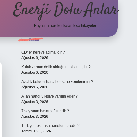
Enerji Dolu Anlar
Hayatına hareket katan kısa hikayeler!
Sidebar
Son Yazılar
ilbet bahis
CD’ler nereye atılmalıdır ?
Ağustos 6, 2026
Kulak zarının delik olduğu nasıl anlaşılır ?
Ağustos 6, 2026
Avcılık belgesi harcı her sene yenilenir mi ?
Ağustos 5, 2026
Allah hangi 3 kişiye yardım eder ?
Ağustos 3, 2026
7 sayısının basamağı nedir ?
Ağustos 3, 2026
Türkiye’deki rasathaneler nerede ?
Temmuz 29, 2026