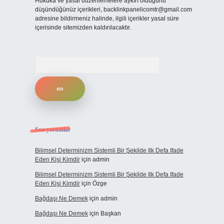
Hukuka ve yasal düzenlemelere aykırı olduğunu
düşündüğünüz içerikleri,
backlinkpanelicomtr@gmail.com
adresine bildirmeniz halinde, ilgili içerikler yasal süre
içerisinde sitemizden kaldırılacaktır.
Arama
Son yorumlar
Bilimsel Determinizm Sistemli Bir Şekilde Ilk Defa Ifade
Eden Kişi Kimdir
için
admin
Bilimsel Determinizm Sistemli Bir Şekilde Ilk Defa Ifade
Eden Kişi Kimdir
için
Özge
Bağdaşı Ne Demek
için
admin
Bağdaşı Ne Demek
için
Başkan