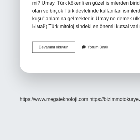
mi? Umay, Türk kökenli en güzel isimlerden biridir.
olan ve birçok Türk devletinde kullanılan isimler
kuşu” anlamına gelmektedir. Umay ne demek ül
Ымай) Türk mitolojisindeki en önemli kutsal varl
Omay
Devamını okuyun
Yorum Bırak
Hangi
Dil
https://www.megateknoloji.com
https://bizimmotokurye