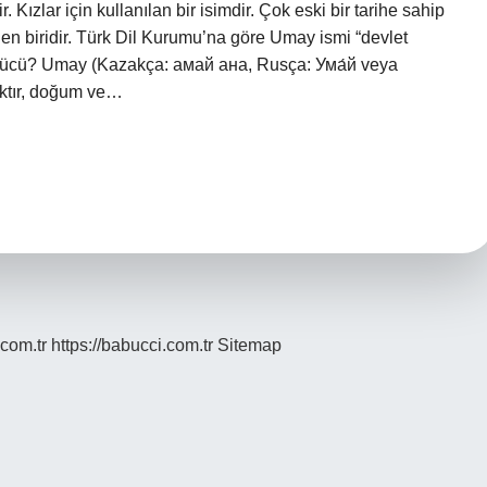
 Kızlar için kullanılan bir isimdir. Çok eski bir tarihe sahip
den biridir. Türk Dil Kurumu’na göre Umay ismi “devlet
kücü? Umay (Kazakça: амай ана, Rusça: Ума́й veya
ıktır, doğum ve…
.com.tr
https://babucci.com.tr
Sitemap