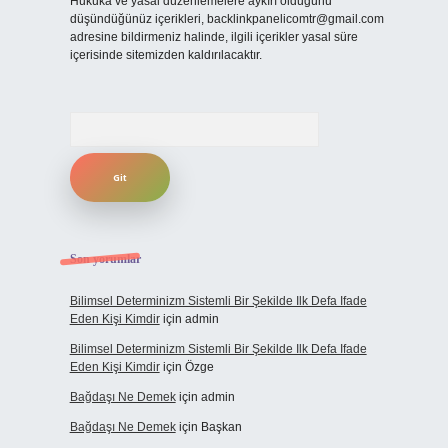
Hukuka ve yasal düzenlemelere aykırı olduğunu
düşündüğünüz içerikleri,
backlinkpanelicomtr@gmail.com
adresine bildirmeniz halinde, ilgili içerikler yasal süre
içerisinde sitemizden kaldırılacaktır.
Arama
Son yorumlar
Bilimsel Determinizm Sistemli Bir Şekilde Ilk Defa Ifade
Eden Kişi Kimdir
için
admin
Bilimsel Determinizm Sistemli Bir Şekilde Ilk Defa Ifade
Eden Kişi Kimdir
için
Özge
Bağdaşı Ne Demek
için
admin
Bağdaşı Ne Demek
için
Başkan