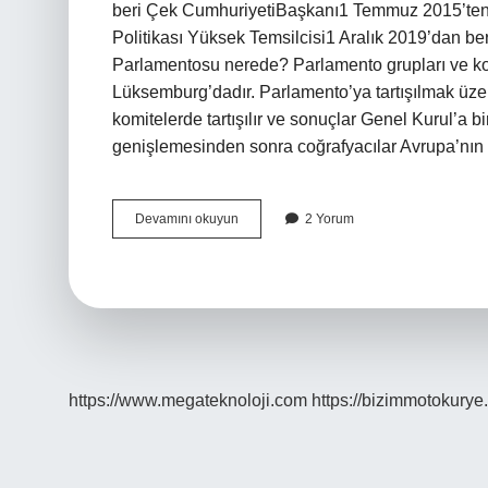
beri Çek CumhuriyetiBaşkanı1 Temmuz 2015’ten 
Politikası Yüksek Temsilcisi1 Aralık 2019’dan be
Parlamentosu nerede? Parlamento grupları ve kom
Lüksemburg’dadır. Parlamento’ya tartışılmak üzer
komitelerde tartışılır ve sonuçlar Genel Kurul’a 
genişlemesinden sonra coğrafyacılar Avrupa’nı
Avrupa
Devamını okuyun
2 Yorum
Birliği
Merkezi
Neresidir
https://www.megateknoloji.com
https://bizimmotokurye