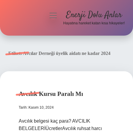
Enerji Dolu Anlar
menüyü
aç
Hayatına hareket katan kısa hikayeler!
Anasayfa
Gizlilik Politikası
Etiket:
Avcılar Derneği üyelik aidatı ne kadar 2024
Yasal Uyarı
Hakkımızda
Avcılık Kursu Paralı Mı
Tarih: Kasım 10, 2024
Avcılık belgesi kaç para? AVCILIK
BELGELERİÜcretlerAvcılık ruhsat harcı