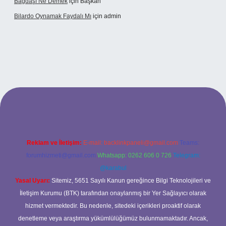
Bağdaşı Ne Demek
için
Başkan
Bilardo Oynamak Faydalı Mı
için
admin
ilbet bahis sitesi
Reklam ve İletişim:
E-mail:
backlinkpaneli@gmail.com
Teams:
forumhizmeti@gmail.com
Whatsapp: 0262 606 0 726
Telegram:
@karabul
Yasal Uyarı:
Sitemiz, 5651 Sayılı Kanun gereğince Bilgi Teknolojileri ve
İletişim Kurumu (BTK) tarafından onaylanmış bir Yer Sağlayıcı olarak
hizmet vermektedir. Bu nedenle, sitedeki içerikleri proaktif olarak
denetleme veya araştırma yükümlülüğümüz bulunmamaktadır. Ancak,