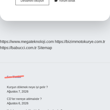
Avcılık
Devamını okuyun
Yorum Bırak
Kursu
Paralı
Mı
https://www.megateknoloji.com
https://bizimmotokurye.com.tr
https://babucci.com.tr
Sitemap
Sidebar
Son Yazılar
Kurşun dökmek neye iyi gelir ?
Ağustos 7, 2026
CD’ler nereye atılmalıdır ?
Ağustos 6, 2026