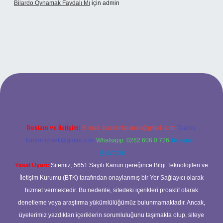
Bilardo Oynamak Faydalı Mı
için
admin
ilbet bahis sitesi
Reklam ve İletişim:
E-mail:
backlinkpaneli@gmail.com
Teams:
forumhizmeti@gmail.com
Whatsapp: 0262 606 0 726
Telegram:
@karabul
Yasal Uyarı:
Sitemiz, 5651 Sayılı Kanun gereğince Bilgi Teknolojileri ve
İletişim Kurumu (BTK) tarafından onaylanmış bir Yer Sağlayıcı olarak
hizmet vermektedir. Bu nedenle, sitedeki içerikleri proaktif olarak
denetleme veya araştırma yükümlülüğümüz bulunmamaktadır. Ancak,
üyelerimiz yazdıkları içeriklerin sorumluluğunu taşımakta olup, siteye