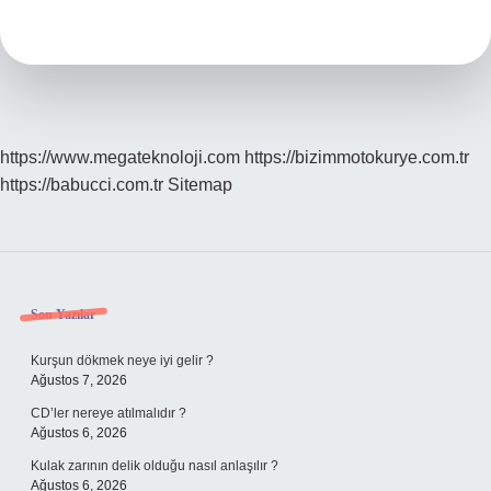
Fazla
Ne
Kadar
Para
Yatırılır
Iş
https://www.megateknoloji.com
https://bizimmotokurye.com.tr
https://babucci.com.tr
Sitemap
Sidebar
Son Yazılar
Kurşun dökmek neye iyi gelir ?
Ağustos 7, 2026
CD’ler nereye atılmalıdır ?
Ağustos 6, 2026
Kulak zarının delik olduğu nasıl anlaşılır ?
Ağustos 6, 2026