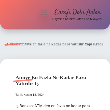
Enerji Dolu Anlar
menüyü
aç
Hayatına hareket katan kısa hikayeler!
Anasayfa
Gizlilik Politikası
Etiket:
ATMye en fazla ne kadar para yatırılır Yapı Kredi
Yasal Uyarı
Hakkımızda
Atmye En Fazla Ne Kadar Para
Yatırılır Iş
Tarih: Kasım 13, 2024
İş Bankası ATM’den en fazla ne kadar para