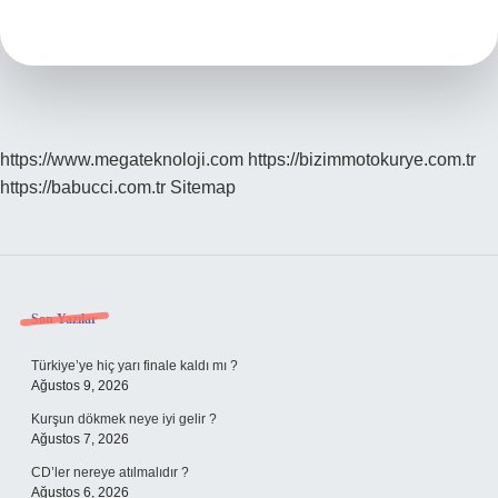
Için
Islak
Havlu
Nerelere
Konur
https://www.megateknoloji.com
https://bizimmotokurye.com.tr
https://babucci.com.tr
Sitemap
Sidebar
Son Yazılar
Türkiye’ye hiç yarı finale kaldı mı ?
Ağustos 9, 2026
Kurşun dökmek neye iyi gelir ?
Ağustos 7, 2026
CD’ler nereye atılmalıdır ?
Ağustos 6, 2026