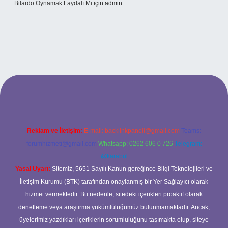
Bilardo Oynamak Faydalı Mı
için
admin
ilbet bahis sitesi
Reklam ve İletişim:
E-mail:
backlinkpaneli@gmail.com
Teams:
forumhizmeti@gmail.com
Whatsapp: 0262 606 0 726
Telegram:
@karabul
Yasal Uyarı:
Sitemiz, 5651 Sayılı Kanun gereğince Bilgi Teknolojileri ve
İletişim Kurumu (BTK) tarafından onaylanmış bir Yer Sağlayıcı olarak
hizmet vermektedir. Bu nedenle, sitedeki içerikleri proaktif olarak
denetleme veya araştırma yükümlülüğümüz bulunmamaktadır. Ancak,
üyelerimiz yazdıkları içeriklerin sorumluluğunu taşımakta olup, siteye