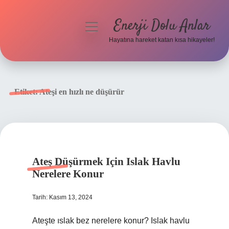
Enerji Dolu Anlar
menüyü
aç
Hayatına hareket katan kısa hikayeler!
Anasayfa
Gizlilik Politikası
Etiket:
Ateşi en hızlı ne düşürür
Yasal Uyarı
Hakkımızda
Ateş Düşürmek Için Islak Havlu
Nerelere Konur
Tarih: Kasım 13, 2024
Ateşte ıslak bez nerelere konur? Islak havlu