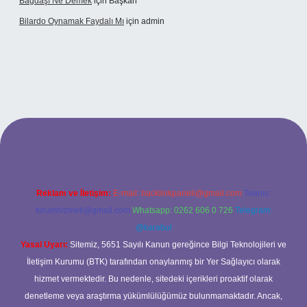
Bağdaşı Ne Demek
için
Başkan
Bilardo Oynamak Faydalı Mı
için
admin
ilbet bahis sitesi
Reklam ve İletişim:
E-mail:
backlinkpaneli@gmail.com
Teams:
forumhizmeti@gmail.com
Whatsapp: 0262 606 0 726
Telegram:
@karabul
Yasal Uyarı:
Sitemiz, 5651 Sayılı Kanun gereğince Bilgi Teknolojileri ve
İletişim Kurumu (BTK) tarafından onaylanmış bir Yer Sağlayıcı olarak
hizmet vermektedir. Bu nedenle, sitedeki içerikleri proaktif olarak
denetleme veya araştırma yükümlülüğümüz bulunmamaktadır. Ancak,