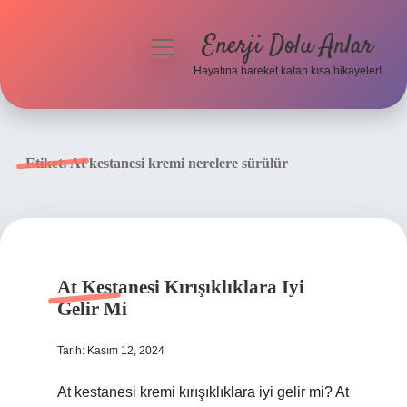
Enerji Dolu Anlar
menüyü
aç
Hayatına hareket katan kısa hikayeler!
Anasayfa
Gizlilik Politikası
Etiket:
At kestanesi kremi nerelere sürülür
Yasal Uyarı
Hakkımızda
At Kestanesi Kırışıklıklara Iyi
Gelir Mi
Tarih: Kasım 12, 2024
At kestanesi kremi kırışıklıklara iyi gelir mi? At