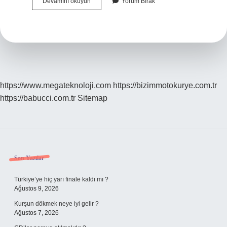
At
Devamını okuyun
Yorum Bırak
Kestanesi
Kırışıklıklara
Iyi
Gelir
Mi
https://www.megateknoloji.com
https://bizimmotokurye.com.tr
https://babucci.com.tr
Sitemap
Sidebar
Son Yazılar
Türkiye’ye hiç yarı finale kaldı mı ?
Ağustos 9, 2026
Kurşun dökmek neye iyi gelir ?
Ağustos 7, 2026