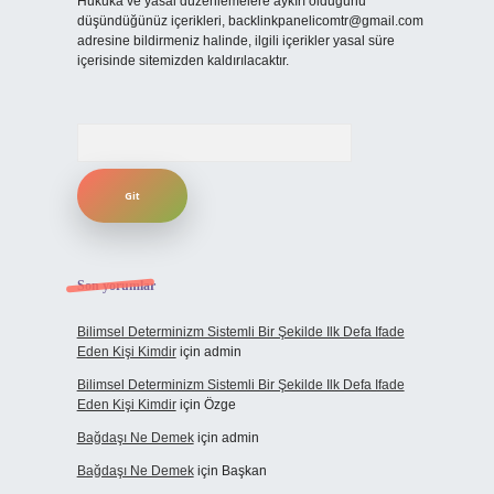
Hukuka ve yasal düzenlemelere aykırı olduğunu
düşündüğünüz içerikleri,
backlinkpanelicomtr@gmail.com
adresine bildirmeniz halinde, ilgili içerikler yasal süre
içerisinde sitemizden kaldırılacaktır.
Arama
Son yorumlar
Bilimsel Determinizm Sistemli Bir Şekilde Ilk Defa Ifade
Eden Kişi Kimdir
için
admin
Bilimsel Determinizm Sistemli Bir Şekilde Ilk Defa Ifade
Eden Kişi Kimdir
için
Özge
Bağdaşı Ne Demek
için
admin
Bağdaşı Ne Demek
için
Başkan