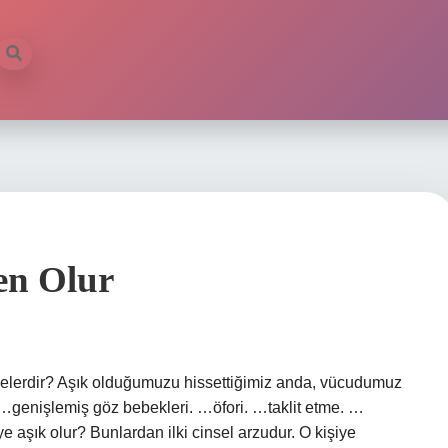
en Olur
eri nelerdir? Aşık olduğumuzu hissettiğimiz anda, vücudumuz
i. …genişlemiş göz bebekleri. …öfori. …taklit etme. …
e aşık olur? Bunlardan ilki cinsel arzudur. O kişiye