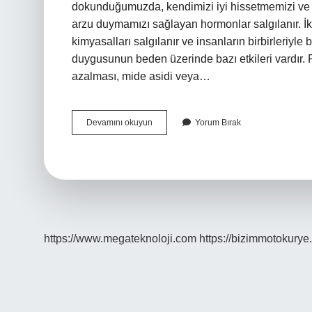
dokunduğumuzda, kendimizi iyi hissetmemizi ve o
arzu duymamızı sağlayan hormonlar salgılanır. İ
kimyasalları salgılanır ve insanların birbirleriyle
duygusunun beden üzerinde bazı etkileri vardır. Fizi
azalması, mide asidi veya…
Aşık
Devamını okuyun
Yorum Bırak
Olma
Isteği
Neden
Olur
https://www.megateknoloji.com
https://bizimmotokurye