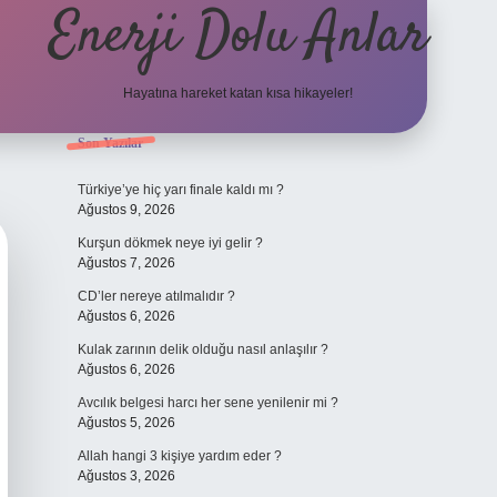
Enerji Dolu Anlar
Hayatına hareket katan kısa hikayeler!
Sidebar
Son Yazılar
ilbet bahis
Türkiye’ye hiç yarı finale kaldı mı ?
Ağustos 9, 2026
Kurşun dökmek neye iyi gelir ?
Ağustos 7, 2026
CD’ler nereye atılmalıdır ?
Ağustos 6, 2026
Kulak zarının delik olduğu nasıl anlaşılır ?
Ağustos 6, 2026
Avcılık belgesi harcı her sene yenilenir mi ?
Ağustos 5, 2026
Allah hangi 3 kişiye yardım eder ?
Ağustos 3, 2026