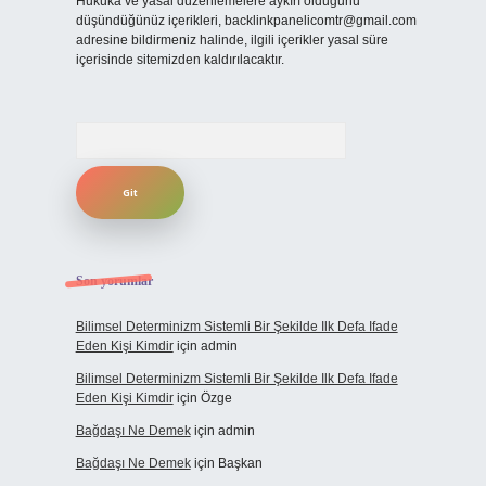
Hukuka ve yasal düzenlemelere aykırı olduğunu
düşündüğünüz içerikleri,
backlinkpanelicomtr@gmail.com
adresine bildirmeniz halinde, ilgili içerikler yasal süre
içerisinde sitemizden kaldırılacaktır.
Arama
Son yorumlar
Bilimsel Determinizm Sistemli Bir Şekilde Ilk Defa Ifade
Eden Kişi Kimdir
için
admin
Bilimsel Determinizm Sistemli Bir Şekilde Ilk Defa Ifade
Eden Kişi Kimdir
için
Özge
Bağdaşı Ne Demek
için
admin
Bağdaşı Ne Demek
için
Başkan