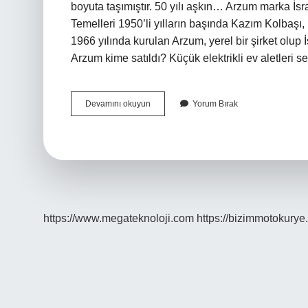
boyuta taşımıştır. 50 yılı aşkın… Arzum marka İsrai
Temelleri 1950’li yılların başında Kazım Kolbaşı,
1966 yılında kurulan Arzum, yerel bir şirket olup 
Arzum kime satıldı? Küçük elektrikli ev aletleri s
Arzum
Devamını okuyun
Yorum Bırak
Türk
Malı
Mı
https://www.megateknoloji.com
https://bizimmotokurye