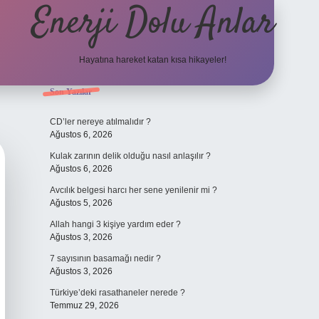
Enerji Dolu Anlar
Hayatına hareket katan kısa hikayeler!
Sidebar
Son Yazılar
ilbet bahis
CD’ler nereye atılmalıdır ?
Ağustos 6, 2026
Kulak zarının delik olduğu nasıl anlaşılır ?
Ağustos 6, 2026
Avcılık belgesi harcı her sene yenilenir mi ?
Ağustos 5, 2026
Allah hangi 3 kişiye yardım eder ?
Ağustos 3, 2026
7 sayısının basamağı nedir ?
Ağustos 3, 2026
Türkiye’deki rasathaneler nerede ?
Temmuz 29, 2026