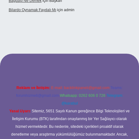
Bağdaşı Ne Demek
için
Başkan
Bilardo Oynamak Faydalı Mı
için
admin
lbet bahis sitesi
Reklam ve İletişim:
E-mail:
backlinkpaneli@gmail.com
Teams:
forumhizmeti@gmail.com
Whatsapp: 0262 606 0 726
Telegram:
@karabul
Yasal Uyarı:
Sitemiz, 5651 Sayılı Kanun gereğince Bilgi Teknolojileri ve
İletişim Kurumu (BTK) tarafından onaylanmış bir Yer Sağlayıcı olarak
hizmet vermektedir. Bu nedenle, sitedeki içerikleri proaktif olarak
denetleme veya araştırma yükümlülüğümüz bulunmamaktadır. Ancak,