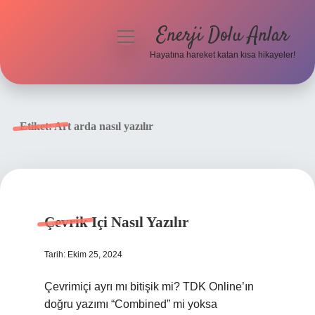
Enerji Dolu Anlar
menüyü
aç
Hayatına hareket katan kısa hikayeler!
Anasayfa
Gizlilik Politikası
Etiket:
Art arda nasıl yazılır
Yasal Uyarı
Hakkımızda
Çevrik Içi Nasıl Yazılır
Tarih: Ekim 25, 2024
Çevrimiçi ayrı mı bitişik mi? TDK Online’ın
doğru yazımı “Combined” mi yoksa