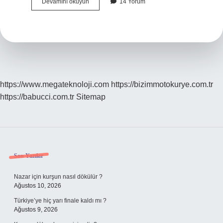
Çevrik
Devamını okuyun
14 Yorum
Içi
Nasıl
Yazılır
https://www.megateknoloji.com
https://bizimmotokurye.com.tr
https://babucci.com.tr
Sitemap
Sidebar
Son Yazılar
Nazar için kurşun nasıl dökülür ?
Ağustos 10, 2026
Türkiye’ye hiç yarı finale kaldı mı ?
Ağustos 9, 2026