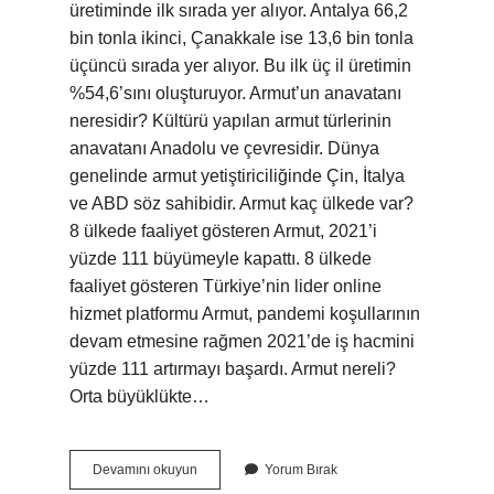
üretiminde ilk sırada yer alıyor. Antalya 66,2
bin tonla ikinci, Çanakkale ise 13,6 bin tonla
üçüncü sırada yer alıyor. Bu ilk üç il üretimin
%54,6’sını oluşturuyor. Armut’un anavatanı
neresidir? Kültürü yapılan armut türlerinin
anavatanı Anadolu ve çevresidir. Dünya
genelinde armut yetiştiriciliğinde Çin, İtalya
ve ABD söz sahibidir. Armut kaç ülkede var?
8 ülkede faaliyet gösteren Armut, 2021’i
yüzde 111 büyümeyle kapattı. 8 ülkede
faaliyet gösteren Türkiye’nin lider online
hizmet platformu Armut, pandemi koşullarının
devam etmesine rağmen 2021’de iş hacmini
yüzde 111 artırmayı başardı. Armut nereli?
Orta büyüklükte…
Armut
Devamını okuyun
Yorum Bırak
Hangi