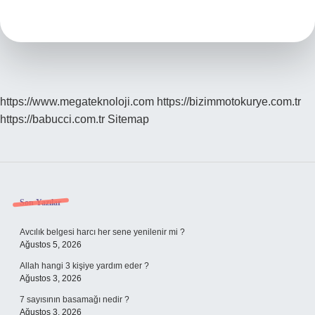
Ülke
https://www.megateknoloji.com
https://bizimmotokurye.com.tr
https://babucci.com.tr
Sitemap
Sidebar
Son Yazılar
Avcılık belgesi harcı her sene yenilenir mi ?
Ağustos 5, 2026
Allah hangi 3 kişiye yardım eder ?
Ağustos 3, 2026
7 sayısının basamağı nedir ?
Ağustos 3, 2026