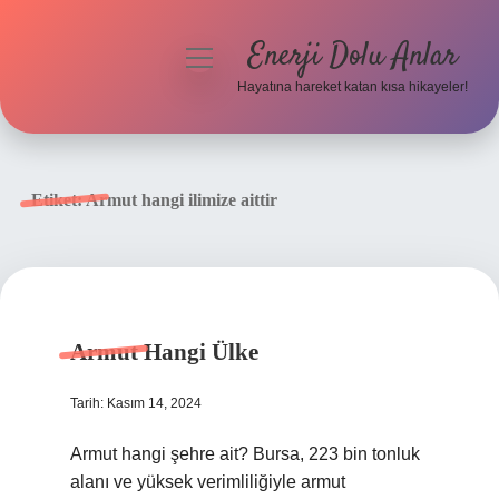
Enerji Dolu Anlar
menüyü
aç
Hayatına hareket katan kısa hikayeler!
Anasayfa
Gizlilik Politikası
Etiket:
Armut hangi ilimize aittir
Yasal Uyarı
Hakkımızda
Armut Hangi Ülke
Tarih: Kasım 14, 2024
Armut hangi şehre ait? Bursa, 223 bin tonluk
alanı ve yüksek verimliliğiyle armut