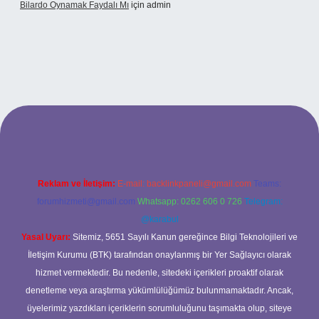
Bilardo Oynamak Faydalı Mı
için
admin
si
Reklam ve İletişim:
E-mail:
backlinkpaneli@gmail.com
Teams:
forumhizmeti@gmail.com
Whatsapp: 0262 606 0 726
Telegram:
@karabul
Yasal Uyarı:
Sitemiz, 5651 Sayılı Kanun gereğince Bilgi Teknolojileri ve
İletişim Kurumu (BTK) tarafından onaylanmış bir Yer Sağlayıcı olarak
hizmet vermektedir. Bu nedenle, sitedeki içerikleri proaktif olarak
denetleme veya araştırma yükümlülüğümüz bulunmamaktadır. Ancak,
üyelerimiz yazdıkları içeriklerin sorumluluğunu taşımakta olup, siteye