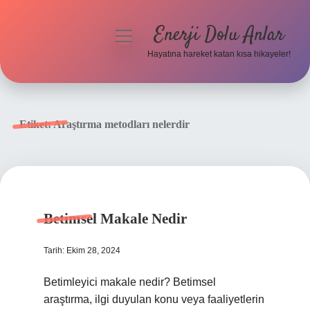
Enerji Dolu Anlar
menüyü
aç
Hayatına hareket katan kısa hikayeler!
Anasayfa
Gizlilik Politikası
Etiket:
Araştırma metodları nelerdir
Yasal Uyarı
Hakkımızda
Betimsel Makale Nedir
Tarih: Ekim 28, 2024
Betimleyici makale nedir? Betimsel
araştırma, ilgi duyulan konu veya faaliyetlerin