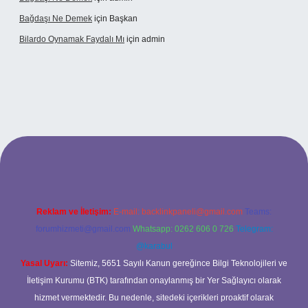
Bağdaşı Ne Demek
için
Başkan
Bilardo Oynamak Faydalı Mı
için
admin
i
Reklam ve İletişim:
E-mail:
backlinkpaneli@gmail.com
Teams:
forumhizmeti@gmail.com
Whatsapp: 0262 606 0 726
Telegram:
@karabul
Yasal Uyarı:
Sitemiz, 5651 Sayılı Kanun gereğince Bilgi Teknolojileri ve
İletişim Kurumu (BTK) tarafından onaylanmış bir Yer Sağlayıcı olarak
hizmet vermektedir. Bu nedenle, sitedeki içerikleri proaktif olarak