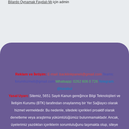
Bilardo Oynamak Faydalı Mı
için
admin
ilbet bahis sitesi
Reklam ve İletişim:
E-mail:
backlinkpaneli@gmail.com
Teams:
forumhizmeti@gmail.com
Whatsapp: 0262 606 0 726
Telegram:
@karabul
Yasal Uyarı:
Sitemiz, 5651 Sayılı Kanun gereğince Bilgi Teknolojileri ve
İletişim Kurumu (BTK) tarafından onaylanmış bir Yer Sağlayıcı olarak
hizmet vermektedir. Bu nedenle, sitedeki içerikleri proaktif olarak
denetleme veya araştırma yükümlülüğümüz bulunmamaktadır. Ancak,
üyelerimiz yazdıkları içeriklerin sorumluluğunu taşımakta olup, siteye