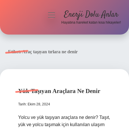
Enerji Dolu Anlar
menüyü
aç
Hayatına hareket katan kısa hikayeler!
Anasayfa
Gizlilik Politikası
Etiket:
Araç taşıyan tırlara ne denir
Yasal Uyarı
Hakkımızda
Yük Taşıyan Araçlara Ne Denir
Tarih: Ekim 28, 2024
Yolcu ve yük taşıyan araçlara ne denir? Taşıt,
yük ve yolcu taşımak için kullanılan ulaşım