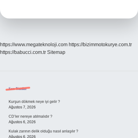
Araçlara
Ne
Denir
https://www.megateknoloji.com
https://bizimmotokurye.com.tr
https://babucci.com.tr
Sitemap
Sidebar
Son Yazılar
Kurşun dökmek neye iyi gelir ?
Ağustos 7, 2026
CD’ler nereye atılmalıdır ?
Ağustos 6, 2026
Kulak zarının delik olduğu nasıl anlaşılır ?
Ağustos 6, 2026