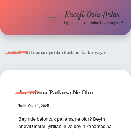
Enerji Dolu Anlar
menüyü
aç
Hayatına hareket katan kısa hikayeler!
Anasayfa
Gizlilik Politikası
Etiket:
Aort damarı yırtılan hasta ne kadar yaşar
Yasal Uyarı
Hakkımızda
Anevrizma Patlarsa Ne Olur
Tarih: Ocak 1, 2025
Beyinde baloncuk patlarsa ne olur? Beyin
anevrizmaları yırtılabilir ve beyin kanamasına