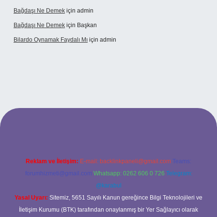
Bağdaşı Ne Demek
için
admin
Bağdaşı Ne Demek
için
Başkan
Bilardo Oynamak Faydalı Mı
için
admin
ilbet bahis sitesi
Reklam ve İletişim:
E-mail:
backlinkpaneli@gmail.com
Teams:
forumhizmeti@gmail.com
Whatsapp: 0262 606 0 726
Telegram:
@karabul
Yasal Uyarı:
Sitemiz, 5651 Sayılı Kanun gereğince Bilgi Teknolojileri ve
İletişim Kurumu (BTK) tarafından onaylanmış bir Yer Sağlayıcı olarak