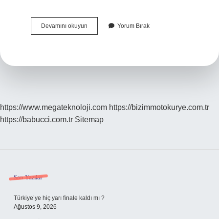
Anevrizma
Devamını okuyun
Yorum Bırak
Patlarsa
Ne
Olur
https://www.megateknoloji.com
https://bizimmotokurye.com.tr
https://babucci.com.tr
Sitemap
Sidebar
Son Yazılar
Türkiye’ye hiç yarı finale kaldı mı ?
Ağustos 9, 2026