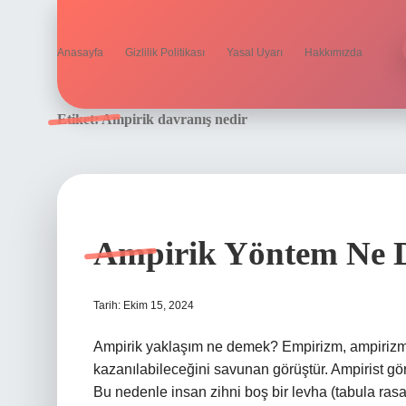
Anasayfa
Gizlilik Politikası
Yasal Uyarı
Hakkımızda
Etiket:
Ampirik davranış nedir
Ampirik Yöntem Ne
Tarih: Ekim 15, 2024
Ampirik yaklaşım ne demek? Empirizm, ampirizm 
kazanılabileceğini savunan görüştür. Ampirist gör
Bu nedenle insan zihni boş bir levha (tabula rasa)