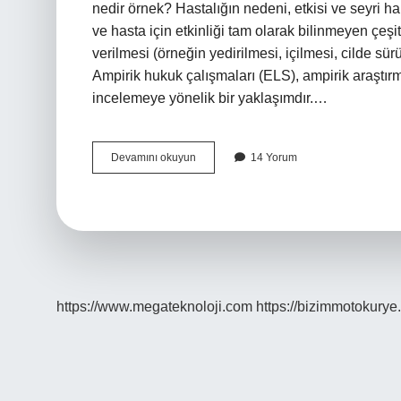
nedir örnek? Hastalığın nedeni, etkisi ve seyri hakk
ve hasta için etkinliği tam olarak bilinmeyen çeşitl
verilmesi (örneğin yedirilmesi, içilmesi, cilde s
Ampirik hukuk çalışmaları (ELS), ampirik araştır
incelemeye yönelik bir yaklaşımdır.…
Ampirik
Devamını okuyun
14 Yorum
Yöntem
Ne
Demek
https://www.megateknoloji.com
https://bizimmotokurye