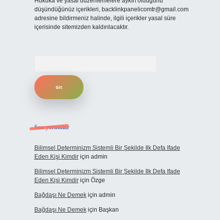
Hukuka ve yasal düzenlemelere aykırı olduğunu
düşündüğünüz içerikleri,
backlinkpanelicomtr@gmail.com
adresine bildirmeniz halinde, ilgili içerikler yasal süre
içerisinde sitemizden kaldırılacaktır.
Arama
Son yorumlar
Bilimsel Determinizm Sistemli Bir Şekilde Ilk Defa Ifade
Eden Kişi Kimdir
için
admin
Bilimsel Determinizm Sistemli Bir Şekilde Ilk Defa Ifade
Eden Kişi Kimdir
için
Özge
Bağdaşı Ne Demek
için
admin
Bağdaşı Ne Demek
için
Başkan