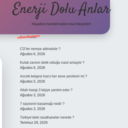
Enerji Dolu Anlar
Hayatına hareket katan kısa hikayeler!
Sidebar
Son Yazılar
ilbet bahis sitesi
CD’ler nereye atılmalıdır ?
Ağustos 6, 2026
Kulak zarının delik olduğu nasıl anlaşılır ?
Ağustos 6, 2026
Avcılık belgesi harcı her sene yenilenir mi ?
Ağustos 5, 2026
Allah hangi 3 kişiye yardım eder ?
Ağustos 3, 2026
7 sayısının basamağı nedir ?
Ağustos 3, 2026
Türkiye’deki rasathaneler nerede ?
Temmuz 29, 2026