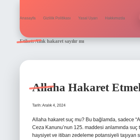
Anasayfa
Gizlilik Politikası
Yasal Uyarı
Hakkımızda
Etiket:
Amk hakaret sayılır mı
Allaha Hakaret Etm
Tarih: Aralık 4, 2024
Allaha hakaret suç mu? Bu bağlamda, sadece “Allah
Ceza Kanunu’nun 125. maddesi anlamında suç teşki
haysiyet ve itibarı zedeleme potansiyeli taşıyan so