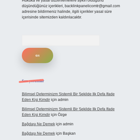
Hukuka ve yasal düzenlemelere aykırı olduğunu
düşündüğünüz içerikleri,
backlinkpanelicomtr@gmail.com
adresine bildirmeniz halinde, ilgili içerikler yasal süre
içerisinde sitemizden kaldırılacaktır.
Arama
Son yorumlar
Bilimsel Determinizm Sistemli Bir Şekilde Ilk Defa Ifade
Eden Kişi Kimdir
için
admin
Bilimsel Determinizm Sistemli Bir Şekilde Ilk Defa Ifade
Eden Kişi Kimdir
için
Özge
Bağdaşı Ne Demek
için
admin
Bağdaşı Ne Demek
için
Başkan