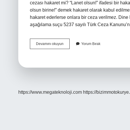
cezası hakaret mi? “Lanet olsun!” ifadesi bir h
olsun birine!” demek hakaret olarak kabul edi
hakaret ederlerse onlara bir ceza verilmez. Dine
aşağılama suçu 5237 sayılı Türk Ceza Kanunu’n
Allaha
Devamını okuyun
Yorum Bırak
Hakaret
Etmek
Suç
Mu
https://www.megateknoloji.com
https://bizimmotokurye