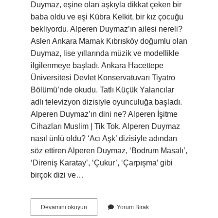
Duymaz, eşine olan aşkıyla dikkat çeken bir
baba oldu ve eşi Kübra Kelkit, bir kız çocuğu
bekliyordu. Alperen Duymaz’ın ailesi nereli?
Aslen Ankara Mamak Kıbrısköy doğumlu olan
Duymaz, lise yıllarında müzik ve modellikle
ilgilenmeye başladı. Ankara Hacettepe
Üniversitesi Devlet Konservatuvarı Tiyatro
Bölümü’nde okudu. Tatlı Küçük Yalancılar
adlı televizyon dizisiyle oyunculuğa başladı.
Alperen Duymaz’ın dini ne? Alperen İşitme
Cihazları Muslim | Tik Tok. Alperen Duymaz
nasıl ünlü oldu? ‘Acı Aşk’ dizisiyle adından
söz ettiren Alperen Duymaz, ‘Bodrum Masalı’,
‘Direniş Karatay’, ‘Çukur’, ‘Çarpışma’ gibi
birçok dizi ve…
Alperen
Devamını okuyun
Yorum Bırak
Duymaz