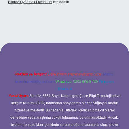
Bilardo Oynamak Faydalı Mı
için
admin
ilbet bahis sitesi
Reklam ve İletişim:
E-mail:
backlinkpaneli@gmail.com
Teams:
forumhizmeti@gmail.com
Whatsapp: 0262 606 0 726
Telegram:
@karabul
Yasal Uyarı:
Sitemiz, 5651 Sayılı Kanun gereğince Bilgi Teknolojileri ve
İletişim Kurumu (BTK) tarafından onaylanmış bir Yer Sağlayıcı olarak
hizmet vermektedir. Bu nedenle, sitedeki içerikleri proaktif olarak
denetleme veya araştırma yükümlülüğümüz bulunmamaktadır. Ancak,
üyelerimiz yazdıkları içeriklerin sorumluluğunu taşımakta olup, siteye