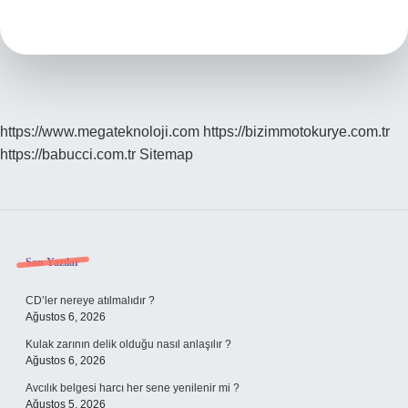
Kaç
Yaşında
https://www.megateknoloji.com
https://bizimmotokurye.com.tr
https://babucci.com.tr
Sitemap
Sidebar
Son Yazılar
CD’ler nereye atılmalıdır ?
Ağustos 6, 2026
Kulak zarının delik olduğu nasıl anlaşılır ?
Ağustos 6, 2026
Avcılık belgesi harcı her sene yenilenir mi ?
Ağustos 5, 2026