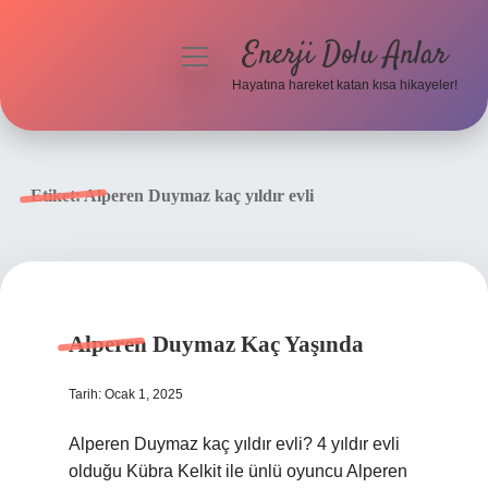
Enerji Dolu Anlar
menüyü
aç
Hayatına hareket katan kısa hikayeler!
Anasayfa
Gizlilik Politikası
Etiket:
Alperen Duymaz kaç yıldır evli
Yasal Uyarı
Hakkımızda
Alperen Duymaz Kaç Yaşında
Tarih: Ocak 1, 2025
Alperen Duymaz kaç yıldır evli? 4 yıldır evli
olduğu Kübra Kelkit ile ünlü oyuncu Alperen