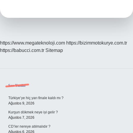
Nedir
https://www.megateknoloji.com
https://bizimmotokurye.com.tr
https://babucci.com.tr
Sitemap
Sidebar
Son Yazılar
Türkiye’ye hiç yarı finale kaldı mı ?
Ağustos 9, 2026
Kurşun dökmek neye iyi gelir ?
Ağustos 7, 2026
CD’ler nereye atılmalıdır ?
Ağustos 6, 2026