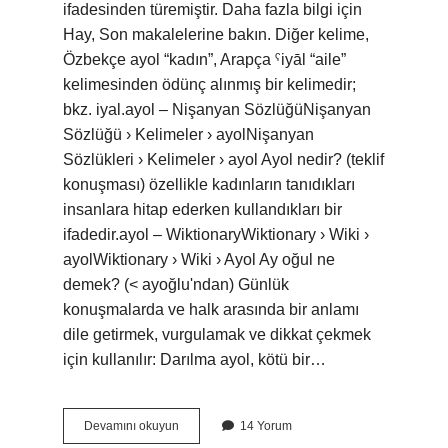
ifadesinden türemiştir. Daha fazla bilgi için
Hay, Son makalelerine bakın. Diğer kelime,
Özbekçe ayol “kadın”, Arapça ˁiyāl “aile”
kelimesinden ödünç alınmış bir kelimedir;
bkz. iyal.ayol – Nişanyan SözlüğüNişanyan
Sözlüğü › Kelimeler › ayolNişanyan
Sözlükleri › Kelimeler › ayol Ayol nedir? (teklif
konuşması) özellikle kadınların tanıdıkları
insanlara hitap ederken kullandıkları bir
ifadedir.ayol – WiktionaryWiktionary › Wiki ›
ayolWiktionary › Wiki › Ayol Ay oğul ne
demek? (< ayoğlu'ndan) Günlük
konuşmalarda ve halk arasında bir anlamı
dile getirmek, vurgulamak ve dikkat çekmek
için kullanılır: Darılma ayol, kötü bir…
Ayol
Devamını okuyun
14 Yorum
Kökü