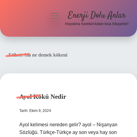
Enerji Dolu Anlar
menüyü
aç
Hayatına hareket katan kısa hikayeler!
Anasayfa
Gizlilik Politikası
Etiket:
Ala ne demek kökeni
Yasal Uyarı
Hakkımızda
Ayol Kökü Nedir
Tarih: Ekim 9, 2024
Ayol kelimesi nereden gelir? ayol – Nişanyan
Sözlüğü. Türkçe-Türkçe ay son veya hay son