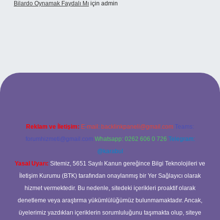
Bilardo Oynamak Faydalı Mı
için
admin
lbet bahis sitesi
Reklam ve İletişim:
E-mail:
backlinkpaneli@gmail.com
Teams:
forumhizmeti@gmail.com
Whatsapp: 0262 606 0 726
Telegram:
@karabul
Yasal Uyarı:
Sitemiz, 5651 Sayılı Kanun gereğince Bilgi Teknolojileri ve
İletişim Kurumu (BTK) tarafından onaylanmış bir Yer Sağlayıcı olarak
hizmet vermektedir. Bu nedenle, sitedeki içerikleri proaktif olarak
denetleme veya araştırma yükümlülüğümüz bulunmamaktadır. Ancak,
üyelerimiz yazdıkları içeriklerin sorumluluğunu taşımakta olup, siteye