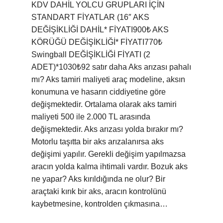
KDV DAHİL YOLCU GRUPLARI İÇİN
STANDART FİYATLAR (16″ AKS
DEĞİŞİKLİĞİ DAHİL* FİYATI900₺ AKS
KÖRÜĞÜ DEĞİŞİKLİĞİ* FİYATI770₺
Swingball DEĞİŞİKLİĞİ FİYATI (2
ADET)*1030₺92 satır daha Aks arızası pahalı
mı? Aks tamiri maliyeti araç modeline, aksın
konumuna ve hasarın ciddiyetine göre
değişmektedir. Ortalama olarak aks tamiri
maliyeti 500 ile 2.000 TL arasında
değişmektedir. Aks arızası yolda bırakır mı?
Motorlu taşıtta bir aks arızalanırsa aks
değişimi yapılır. Gerekli değişim yapılmazsa
aracın yolda kalma ihtimali vardır. Bozuk aks
ne yapar? Aks kırıldığında ne olur? Bir
araçtaki kırık bir aks, aracın kontrolünü
kaybetmesine, kontrolden çıkmasına…