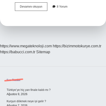
Aks
Devamını okuyun
8 Yorum
Arızası
Ne
Kadar
Tutar
https://www.megateknoloji.com
https://bizimmotokurye.com.tr
https://babucci.com.tr
Sitemap
Sidebar
Son Yazılar
Türkiye’ye hiç yarı finale kaldı mı ?
Ağustos 9, 2026
Kurşun dökmek neye iyi gelir ?
Ağustos 7, 2026