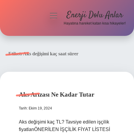
Enerji Dolu Anlar
menüyü
aç
Hayatına hareket katan kısa hikayeler!
Anasayfa
Gizlilik Politikası
Etiket:
Aks değişimi kaç saat sürer
Yasal Uyarı
Hakkımızda
Aks Arızası Ne Kadar Tutar
Tarih: Ekim 19, 2024
Aks değişimi kaç TL? Tavsiye edilen işçilik
fiyatlarıÖNERİLEN İŞÇİLİK FİYAT LİSTESİ