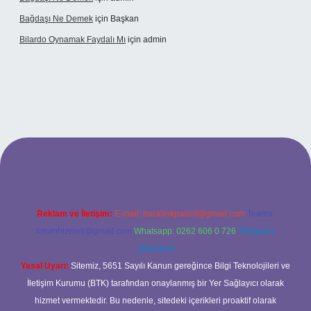
Bağdaşı Ne Demek
için
Başkan
Bilardo Oynamak Faydalı Mı
için
admin
ilbet bahis sitesi
Reklam ve İletişim:
E-mail:
backlinkpaneli@gmail.com
Teams:
forumhizmeti@gmail.com
Whatsapp: 0262 606 0 726
Telegram:
@karabul
Yasal Uyarı:
Sitemiz, 5651 Sayılı Kanun gereğince Bilgi Teknolojileri ve
İletişim Kurumu (BTK) tarafından onaylanmış bir Yer Sağlayıcı olarak
hizmet vermektedir. Bu nedenle, sitedeki içerikleri proaktif olarak