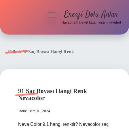
Enerji Dolu Anlar
menüyü
aç
Hayatına hareket katan kısa hikayeler!
Anasayfa
Gizlilik Politikası
Etiket:
92 Saç Boyası Hangi Renk
Yasal Uyarı
Hakkımızda
91 Saç Boyası Hangi Renk
Nevacolor
Tarih: Ekim 10, 2024
Neva Color 9.1 hangi renktir? Nevacolor saç