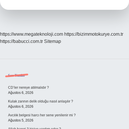
Hangi
Renk
Nevacolor
https://www.megateknoloji.com
https://bizimmotokurye.com.tr
https://babucci.com.tr
Sitemap
Sidebar
Son Yazılar
CD’ler nereye atılmalıdır ?
Ağustos 6, 2026
Kulak zarının delik olduğu nasıl anlaşılır ?
Ağustos 6, 2026
Avcılık belgesi harcı her sene yenilenir mi ?
Ağustos 5, 2026