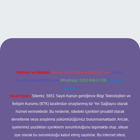
ilbet bahis sitesi
Reklam ve İletişim:
E-mail:
backlinkpaneli@gmail.com
Teams:
forumhizmeti@gmail.com
Whatsapp: 0262 606 0 726
Telegram:
@karabul
Yasal Uyarı:
Sitemiz, 5651 Sayılı Kanun gereğince Bilgi Teknolojileri ve
İletişim Kurumu (BTK) tarafından onaylanmış bir Yer Sağlayıcı olarak
hizmet vermektedir. Bu nedenle, sitedeki içerikleri proaktif olarak
denetleme veya araştırma yükümlülüğümüz bulunmamaktadır. Ancak,
üyelerimiz yazdıkları içeriklerin sorumluluğunu taşımakta olup, siteye
üye olarak bu sorumluluğu kabul etmiş sayılırlar. Bu internet sitesi,