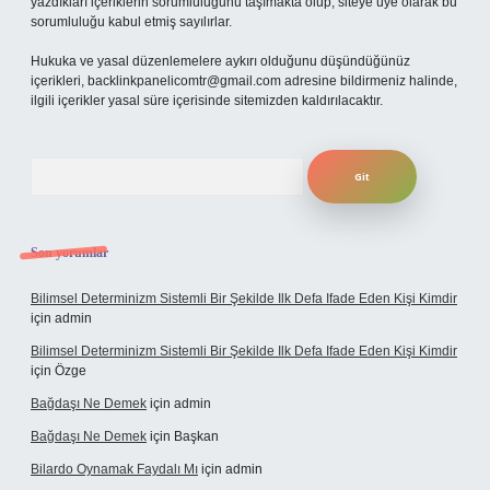
yazdıkları içeriklerin sorumluluğunu taşımakta olup, siteye üye olarak bu
sorumluluğu kabul etmiş sayılırlar.
Hukuka ve yasal düzenlemelere aykırı olduğunu düşündüğünüz
içerikleri,
backlinkpanelicomtr@gmail.com
adresine bildirmeniz halinde,
ilgili içerikler yasal süre içerisinde sitemizden kaldırılacaktır.
Arama
Son yorumlar
Bilimsel Determinizm Sistemli Bir Şekilde Ilk Defa Ifade Eden Kişi Kimdir
için
admin
Bilimsel Determinizm Sistemli Bir Şekilde Ilk Defa Ifade Eden Kişi Kimdir
için
Özge
Bağdaşı Ne Demek
için
admin
Bağdaşı Ne Demek
için
Başkan
Bilardo Oynamak Faydalı Mı
için
admin