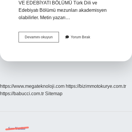
VE EDEBİYATI BÖLÜMÜ Türk Dili ve
Edebiyatı Bölümü mezunları akademisyen
olabilirler. Metin yazarı…
Türk
Devamını okuyun
Yorum Bırak
Dili
Ve
Edebiyatı
Bölümü
Mezunları
Hangi
Memurluklara
Başvurabilir
https://www.megateknoloji.com
https://bizimmotokurye.com.tr
https://babucci.com.tr
Sitemap
Son Yazılar