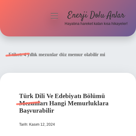
Enerji Dolu Anlar
menüyü
aç
Hayatına hareket katan kısa hikayeler!
Anasayfa
Gizlilik Politikası
Etiket:
4 yıllık mezunlar düz memur olabilir mi
Yasal Uyarı
Hakkımızda
Türk Dili Ve Edebiyatı Bölümü
Mezunları Hangi Memurluklara
Başvurabilir
Tarih: Kasım 12, 2024