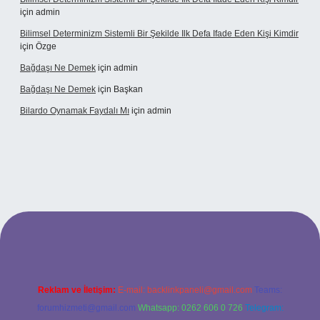
için
admin
Bilimsel Determinizm Sistemli Bir Şekilde Ilk Defa Ifade Eden Kişi Kimdir
için
Özge
Bağdaşı Ne Demek
için
admin
Bağdaşı Ne Demek
için
Başkan
Bilardo Oynamak Faydalı Mı
için
admin
ilbet bahis sitesi
Reklam ve İletişim:
E-mail:
backlinkpaneli@gmail.com
Teams:
forumhizmeti@gmail.com
Whatsapp: 0262 606 0 726
Telegram: