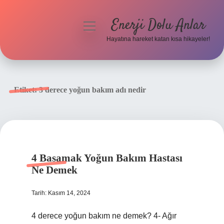
Enerji Dolu Anlar
menüyü
aç
Hayatına hareket katan kısa hikayeler!
Anasayfa
Gizlilik Politikası
Etiket:
3 derece yoğun bakım adı nedir
Yasal Uyarı
Hakkımızda
4 Basamak Yoğun Bakım Hastası
Ne Demek
Tarih: Kasım 14, 2024
4 derece yoğun bakım ne demek? 4- Ağır