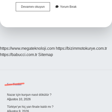
4
Devamını okuyun
Yorum Bırak
Basamak
Yoğun
Bakım
Hastası
Ne
Demek
https://www.megateknoloji.com
https://bizimmotokurye.com.tr
https://babucci.com.tr
Sitemap
Sidebar
Son Yazılar
Nazar için kurşun nasıl dökülür ?
Ağustos 10, 2026
Türkiye’ye hiç yarı finale kaldı mı ?
Ağustos 9, 2026