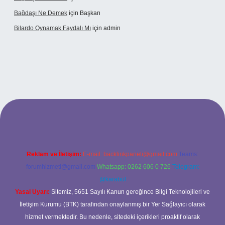
Bağdaşı Ne Demek
için
Başkan
Bilardo Oynamak Faydalı Mı
için
admin
i
Reklam ve İletişim:
E-mail:
backlinkpaneli@gmail.com
Teams:
forumhizmeti@gmail.com
Whatsapp: 0262 606 0 726
Telegram:
@karabul
Yasal Uyarı:
Sitemiz, 5651 Sayılı Kanun gereğince Bilgi Teknolojileri ve
İletişim Kurumu (BTK) tarafından onaylanmış bir Yer Sağlayıcı olarak
hizmet vermektedir. Bu nedenle, sitedeki içerikleri proaktif olarak