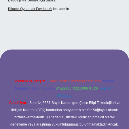
Bağdaşı Ne Demek
için
Başkan
Bilardo Oynamak Faydalı Mı
için
admin
lbet bahis sitesi
Reklam ve İletişim:
E-mail:
backlinkpaneli@gmail.com
Teams:
forumhizmeti@gmail.com
Whatsapp: 0262 606 0 726
Telegram:
@karabul
Yasal Uyarı:
Sitemiz, 5651 Sayılı Kanun gereğince Bilgi Teknolojileri ve
İletişim Kurumu (BTK) tarafından onaylanmış bir Yer Sağlayıcı olarak
hizmet vermektedir. Bu nedenle, sitedeki içerikleri proaktif olarak
denetleme veya araştırma yükümlülüğümüz bulunmamaktadır. Ancak,