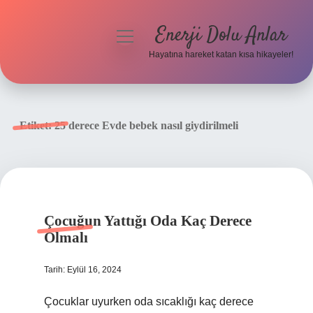
Enerji Dolu Anlar
menüyü
aç
Hayatına hareket katan kısa hikayeler!
Anasayfa
Gizlilik Politikası
Etiket:
25 derece Evde bebek nasıl giydirilmeli
Yasal Uyarı
Hakkımızda
Çocuğun Yattığı Oda Kaç Derece
Olmalı
Tarih: Eylül 16, 2024
Çocuklar uyurken oda sıcaklığı kaç derece