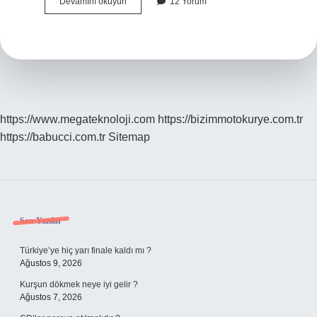
Çocuğun
Devamını okuyun
12 Yorum
Yattığı
Oda
Kaç
Derece
Olmalı
https://www.megateknoloji.com
https://bizimmotokurye.com.tr
https://babucci.com.tr
Sitemap
Sidebar
Son Yazılar
Türkiye’ye hiç yarı finale kaldı mı ?
Ağustos 9, 2026
Kurşun dökmek neye iyi gelir ?
Ağustos 7, 2026