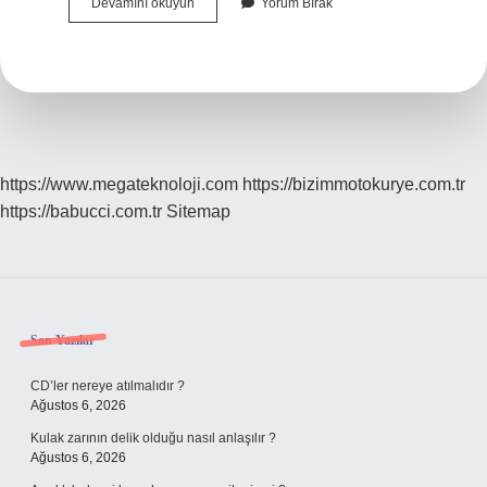
Bölünebilirlik
Devamını okuyun
Yorum Bırak
Ne
Demek
https://www.megateknoloji.com
https://bizimmotokurye.com.tr
https://babucci.com.tr
Sitemap
Sidebar
Son Yazılar
CD’ler nereye atılmalıdır ?
Ağustos 6, 2026
Kulak zarının delik olduğu nasıl anlaşılır ?
Ağustos 6, 2026