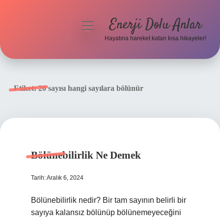
Enerji Dolu Anlar
menüyü
aç
Hayatına hareket katan kısa hikayeler!
Anasayfa
Gizlilik Politikası
Etiket:
20 sayısı hangi sayılara bölünür
Yasal Uyarı
Hakkımızda
Bölünebilirlik Ne Demek
Tarih: Aralık 6, 2024
Bölünebilirlik nedir? Bir tam sayının belirli bir
sayıya kalansız bölünüp bölünemeyeceğini