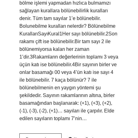
bölme işlemi yapmadan hızlıca bulmamızı
sağlayan kurallara bölünebilirlik kuralları
denir. Tüm tam sayılar 1’e bölünebilir.
Bolunebilme kuralları nelerdir? Bölünebilme
KurallarıSayıKural1Her sayı bölünebilir.2Son
rakamı çift ise bölünebilir.Bir tam sayı 2 ile
bölünemiyorsa kalan her zaman
1’dir.3Rakamların değerlerinin toplamı 3 veya
üçün katı ise bölünebilir.4Bir sayının birler ve
onlar basamağı 00 veya 4’ün katı ise sayı 4
ile bölünebilir. 7 kaça bölünür? 7 ile
bölünebilmenin en yaygın yöntemi şu
şekildedir. Sayının rakamlarının altına, birler
basamağından başlanarak: (+1), (+3), (+2),
(-1), (-3), (-2), (+1)… sayıları ile çarpılır. Elde
edilen sayıların toplamı 7’nin…