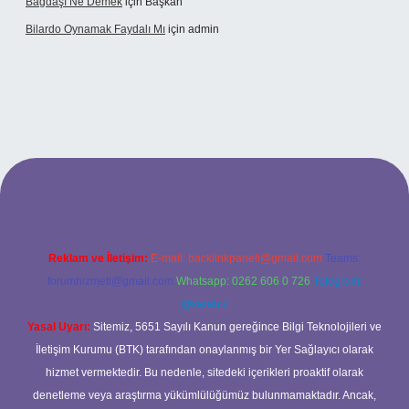
Bağdaşı Ne Demek
için
Başkan
Bilardo Oynamak Faydalı Mı
için
admin
ilbet bahis sitesi
Reklam ve İletişim:
E-mail:
backlinkpaneli@gmail.com
Teams:
forumhizmeti@gmail.com
Whatsapp: 0262 606 0 726
Telegram:
@karabul
Yasal Uyarı:
Sitemiz, 5651 Sayılı Kanun gereğince Bilgi Teknolojileri ve
İletişim Kurumu (BTK) tarafından onaylanmış bir Yer Sağlayıcı olarak
hizmet vermektedir. Bu nedenle, sitedeki içerikleri proaktif olarak
denetleme veya araştırma yükümlülüğümüz bulunmamaktadır. Ancak,