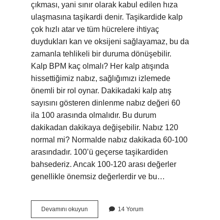
çıkması, yani sınır olarak kabul edilen hıza
ulaşmasına taşikardi denir. Taşikardide kalp
çok hızlı atar ve tüm hücrelere ihtiyaç
duydukları kan ve oksijeni sağlayamaz, bu da
zamanla tehlikeli bir duruma dönüşebilir.
Kalp BPM kaç olmalı? Her kalp atışında
hissettiğimiz nabız, sağlığımızı izlemede
önemli bir rol oynar. Dakikadaki kalp atış
sayısını gösteren dinlenme nabız değeri 60
ila 100 arasında olmalıdır. Bu durum
dakikadan dakikaya değişebilir. Nabız 120
normal mi? Normalde nabız dakikada 60-100
arasındadır. 100’ü geçerse taşikardiden
bahsederiz. Ancak 100-120 arası değerler
genellikle önemsiz değerlerdir ve bu…
132
Devamını okuyun
14 Yorum
Bpm