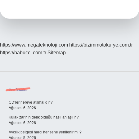
Ne
Demek
https://www.megateknoloji.com
https://bizimmotokurye.com.tr
https://babucci.com.tr
Sitemap
Sidebar
Son Yazılar
CD’ler nereye atılmalıdır ?
Ağustos 6, 2026
Kulak zarının delik olduğu nasıl anlaşılır ?
Ağustos 6, 2026
Avcılık belgesi harcı her sene yenilenir mi ?
Ağustos 5, 2026