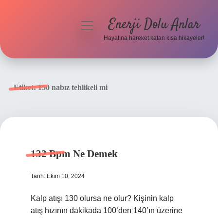
Enerji Dolu Anlar
menüyü
aç
Hayatına hareket katan kısa hikayeler!
Anasayfa
Gizlilik Politikası
Etiket:
150 nabız tehlikeli mi
Yasal Uyarı
Hakkımızda
132 Bpm Ne Demek
Tarih: Ekim 10, 2024
Kalp atışı 130 olursa ne olur? Kişinin kalp
atış hızının dakikada 100’den 140’ın üzerine