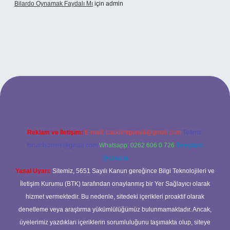
Bilardo Oynamak Faydalı Mı
için
admin
ilbet bahis sitesi
Reklam ve İletişim:
E-mail:
backlinkpaneli@gmail.com
Teams:
forumhizmeti@gmail.com
Whatsapp: 0262 606 0 726
Telegram:
@karabul
Yasal Uyarı:
Sitemiz, 5651 Sayılı Kanun gereğince Bilgi Teknolojileri ve
İletişim Kurumu (BTK) tarafından onaylanmış bir Yer Sağlayıcı olarak
hizmet vermektedir. Bu nedenle, sitedeki içerikleri proaktif olarak
denetleme veya araştırma yükümlülüğümüz bulunmamaktadır. Ancak,
üyelerimiz yazdıkları içeriklerin sorumluluğunu taşımakta olup, siteye