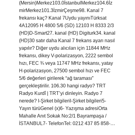
(Mersin)Merkez103.0İstanbulMerkez104.6İz
mirMerkez101.3İzmirÇeşme98. Kanal 7
frekansı kaç? Kanal 7Uydu yayınıTürksat
4A12095 H 4800 5/6 (SD) 12103 H 8333 2/3
(HD)D-Smart27. kanal (HD) Digiturk34. kanal
(HD)30 satır daha Kanal 7 frekans ayarı nasıl
yapılır? Diğer uydu alıcıları için 11844 MHz
frekansı, dikey V-polarizasyon, 2222 sembol
hızı, FEC ¾ veya 11747 MHz frekansı, yatay
H-polarizasyon, 27500 sembol hızı ve FEC
5/6 değerleri girilerek “ağ taraması”
gerçekleştirilir. 106.30 hangi radyo? TRT
Radyo Kurdî | TRT’yi dinleyin. Radyo 7
nerede? I-Şirket bilgileriI-Şirket bilgileri5-
Yayın türüGenel (x)6- Yazışma adresiOrta
Mahalle Anıt Sokak No:2/1 Bayrampaşa /
İSTANBUL7- TelefonTel: 0212 437 85 858-…