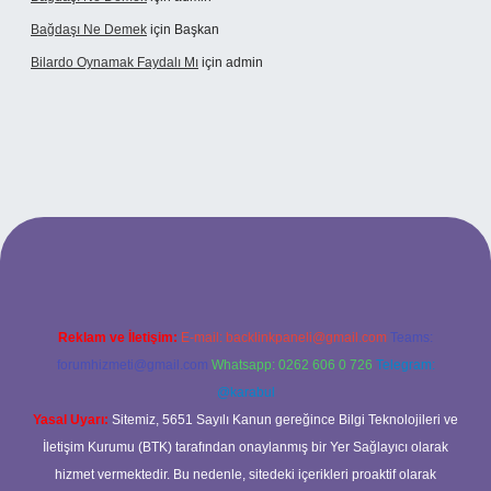
Bağdaşı Ne Demek
için
Başkan
Bilardo Oynamak Faydalı Mı
için
admin
Reklam ve İletişim:
E-mail:
backlinkpaneli@gmail.com
Teams:
forumhizmeti@gmail.com
Whatsapp: 0262 606 0 726
Telegram:
@karabul
Yasal Uyarı:
Sitemiz, 5651 Sayılı Kanun gereğince Bilgi Teknolojileri ve
İletişim Kurumu (BTK) tarafından onaylanmış bir Yer Sağlayıcı olarak
hizmet vermektedir. Bu nedenle, sitedeki içerikleri proaktif olarak