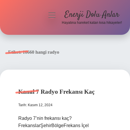
Enerji Dolu Anlar
menüyü
aç
Hayatına hareket katan kısa hikayeler!
Anasayfa
Gizlilik Politikası
Etiket:
10660 hangi radyo
Yasal Uyarı
Hakkımızda
Kanal 7 Radyo Frekansı Kaç
Tarih: Kasım 12, 2024
Radyo 7’nin frekansı kaç?
FrekanslarŞehirBölgeFrekans İçel