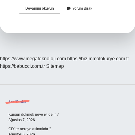
Kanal
Devamını okuyun
Yorum Bırak
7
Radyo
Frekansı
Kaç
https://www.megateknoloji.com
https://bizimmotokurye.com.tr
https://babucci.com.tr
Sitemap
Sidebar
Son Yazılar
Kurşun dökmek neye iyi gelir ?
Ağustos 7, 2026
CD’ler nereye atılmalıdır ?
Ağustos 6, 2026