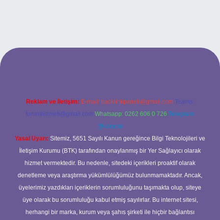
ilbet bahis sitesi
Reklam ve İletişim:
E-mail:
backlinkpaneli@gmail.com
Teams:
forumhizmeti@gmail.com
Whatsapp: 0262 606 0 726
Telegram:
@karabul
Yasal Uyarı:
Sitemiz, 5651 Sayılı Kanun gereğince Bilgi Teknolojileri ve
İletişim Kurumu (BTK) tarafından onaylanmış bir Yer Sağlayıcı olarak
hizmet vermektedir. Bu nedenle, sitedeki içerikleri proaktif olarak
denetleme veya araştırma yükümlülüğümüz bulunmamaktadır. Ancak,
üyelerimiz yazdıkları içeriklerin sorumluluğunu taşımakta olup, siteye
üye olarak bu sorumluluğu kabul etmiş sayılırlar. Bu internet sitesi,
herhangi bir marka, kurum veya şahıs şirketi ile hiçbir bağlantısı