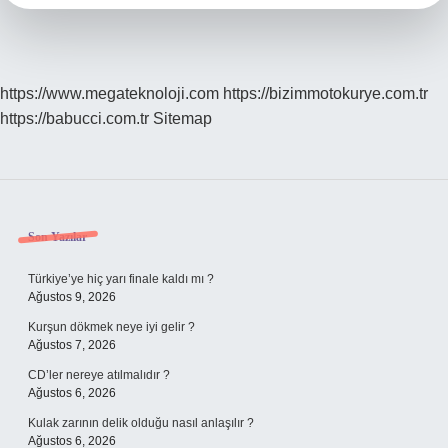
Kum
Ve
Çimento
Gider
https://www.megateknoloji.com
https://bizimmotokurye.com.tr
https://babucci.com.tr
Sitemap
Sidebar
Son Yazılar
Türkiye’ye hiç yarı finale kaldı mı ?
Ağustos 9, 2026
Kurşun dökmek neye iyi gelir ?
Ağustos 7, 2026
CD’ler nereye atılmalıdır ?
Ağustos 6, 2026
Kulak zarının delik olduğu nasıl anlaşılır ?
Ağustos 6, 2026