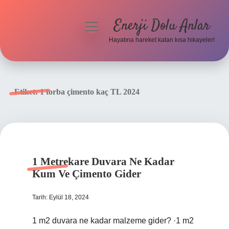
Enerji Dolu Anlar
menüyü
aç
Hayatına hareket katan kısa hikayeler!
Anasayfa
Gizlilik Politikası
Etiket:
1 torba çimento kaç TL 2024
Yasal Uyarı
Hakkımızda
1 Metrekare Duvara Ne Kadar
Kum Ve Çimento Gider
Tarih: Eylül 18, 2024
1 m2 duvara ne kadar malzeme gider? ·1 m2