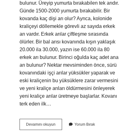
bulunur. Üreyip yumurta bırakabilen tek arıdır.
Günde 1500-2000 yumurta bırakabilir. Bir
kovanda kaç dişi arı olur? Ayrıca, kolonide
kraliçeyi döllemekle görevli az sayıda erkek
arı vardır. Erkek arılar çiftleşme sırasında
ölürler. Bir bal arısı kovanında kışın yaklaşık
20.000 ila 30.000, yazın ise 60.000 ila 80
erkek arı bulunur. Birinci oğulda kaç adet ana
arı bulunur? Nektar mevsiminden önce, sürü
kovanındaki işçi arılar yüksükler yaparak ve
eski kraliçenin bu yüksüklere zarar vermesini
ve yeni kraliçe arıları öldürmesini önleyerek
yeni kraliçe arılar üretmeye başlarlar. Kovanı
terk eden ilk…
Kaç
Devamını okuyun
Yorum Bırak
Tane
Kraliçe