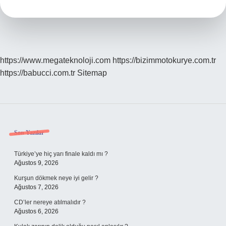
Arı
Bulunur
https://www.megateknoloji.com
https://bizimmotokurye.com.tr
https://babucci.com.tr
Sitemap
Sidebar
Son Yazılar
Türkiye’ye hiç yarı finale kaldı mı ?
Ağustos 9, 2026
Kurşun dökmek neye iyi gelir ?
Ağustos 7, 2026
CD’ler nereye atılmalıdır ?
Ağustos 6, 2026