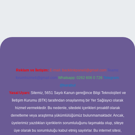
ilbet bahis sitesi
Reklam ve İletişim:
E-mail:
backlinkpaneli@gmail.com
Teams:
forumhizmeti@gmail.com
Whatsapp: 0262 606 0 726
Telegram:
@karabul
Yasal Uyarı:
Sitemiz, 5651 Sayılı Kanun gereğince Bilgi Teknolojileri ve
İletişim Kurumu (BTK) tarafından onaylanmış bir Yer Sağlayıcı olarak
hizmet vermektedir. Bu nedenle, sitedeki içerikleri proaktif olarak
denetleme veya araştırma yükümlülüğümüz bulunmamaktadır. Ancak,
üyelerimiz yazdıkları içeriklerin sorumluluğunu taşımakta olup, siteye
üye olarak bu sorumluluğu kabul etmiş sayılırlar. Bu internet sitesi,