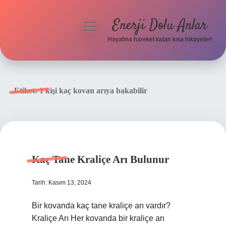
Enerji Dolu Anlar
menüyü
aç
Hayatına hareket katan kısa hikayeler!
Anasayfa
Gizlilik Politikası
Etiket:
1 kişi kaç kovan arıya bakabilir
Yasal Uyarı
Hakkımızda
Kaç Tane Kraliçe Arı Bulunur
Tarih: Kasım 13, 2024
Bir kovanda kaç tane kraliçe arı vardır?
Kraliçe Arı Her kovanda bir kraliçe arı