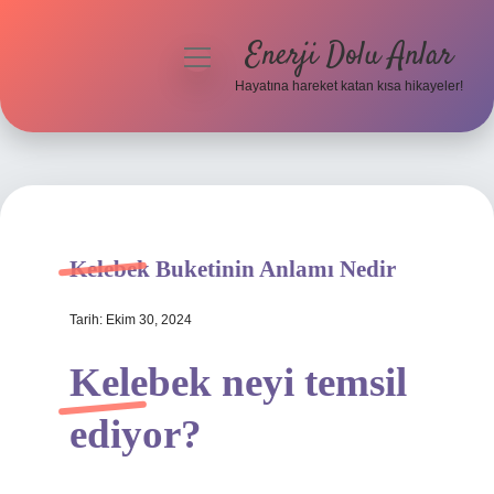
Enerji Dolu Anlar
menüyü
aç
Hayatına hareket katan kısa hikayeler!
Anasayfa
Gizlilik Politikası
Yasal Uyarı
Kelebek Buketinin Anlamı Nedir
Hakkımızda
Tarih: Ekim 30, 2024
Kelebek neyi temsil
ediyor?