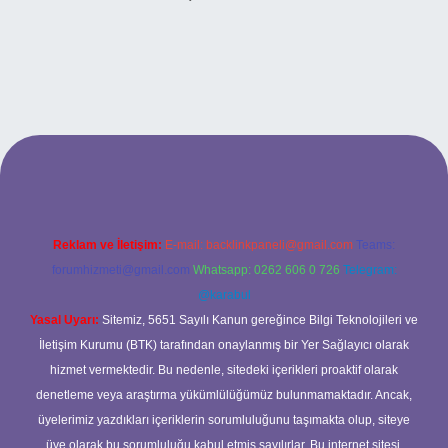
i
Reklam ve İletişim:
E-mail:
backlinkpaneli@gmail.com
Teams:
forumhizmeti@gmail.com
Whatsapp: 0262 606 0 726
Telegram:
@karabul
Yasal Uyarı:
Sitemiz, 5651 Sayılı Kanun gereğince Bilgi Teknolojileri ve
İletişim Kurumu (BTK) tarafından onaylanmış bir Yer Sağlayıcı olarak
hizmet vermektedir. Bu nedenle, sitedeki içerikleri proaktif olarak
denetleme veya araştırma yükümlülüğümüz bulunmamaktadır. Ancak,
üyelerimiz yazdıkları içeriklerin sorumluluğunu taşımakta olup, siteye
üye olarak bu sorumluluğu kabul etmiş sayılırlar. Bu internet sitesi,