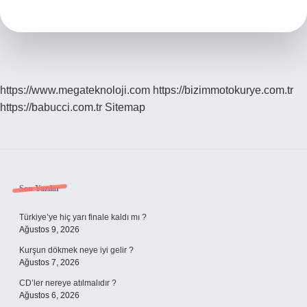
https://www.megateknoloji.com
https://bizimmotokurye.com.tr
https://babucci.com.tr
Sitemap
Sidebar
Son Yazılar
Türkiye’ye hiç yarı finale kaldı mı ?
Ağustos 9, 2026
Kurşun dökmek neye iyi gelir ?
Ağustos 7, 2026
CD’ler nereye atılmalıdır ?
Ağustos 6, 2026