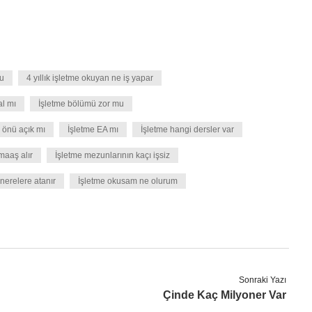
mu
4 yıllık işletme okuyan ne iş yapar
al mı
İşletme bölümü zor mu
 önü açık mı
İşletme EA mı
İşletme hangi dersler var
maaş alır
İşletme mezunlarının kaçı işsiz
nerelere atanır
İşletme okusam ne olurum
Sonraki Yazı
Çinde Kaç Milyoner Var