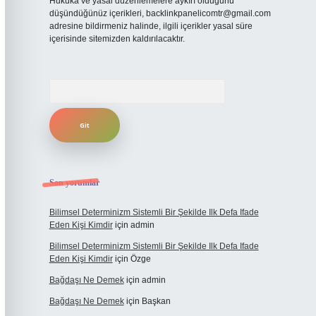
Hukuka ve yasal düzenlemelere aykırı olduğunu
düşündüğünüz içerikleri,
backlinkpanelicomtr@gmail.com
adresine bildirmeniz halinde, ilgili içerikler yasal süre
içerisinde sitemizden kaldırılacaktır.
Arama
Son yorumlar
Bilimsel Determinizm Sistemli Bir Şekilde Ilk Defa Ifade
Eden Kişi Kimdir
için
admin
Bilimsel Determinizm Sistemli Bir Şekilde Ilk Defa Ifade
Eden Kişi Kimdir
için
Özge
Bağdaşı Ne Demek
için
admin
Bağdaşı Ne Demek
için
Başkan