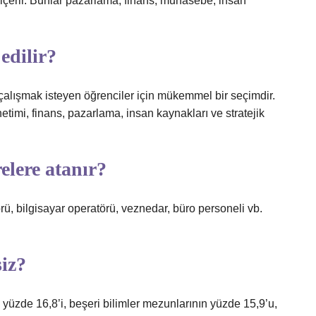
 içerir. Bunlar pazarlama, finans, muhasebe, insan
…
edilir?
çalışmak isteyen öğrenciler için mükemmel bir seçimdir.
timi, finans, pazarlama, insan kaynakları ve stratejik
elere atanır?
ü, bilgisayar operatörü, veznedar, büro personeli vb.
siz?
yüzde 16,8’i, beşeri bilimler mezunlarının yüzde 15,9’u,