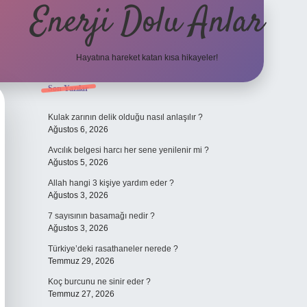
Enerji Dolu Anlar
Hayatına hareket katan kısa hikayeler!
Sidebar
Son Yazılar
ilbet bahis sitesi
Kulak zarının delik olduğu nasıl anlaşılır ?
Ağustos 6, 2026
Avcılık belgesi harcı her sene yenilenir mi ?
Ağustos 5, 2026
Allah hangi 3 kişiye yardım eder ?
Ağustos 3, 2026
7 sayısının basamağı nedir ?
Ağustos 3, 2026
Türkiye’deki rasathaneler nerede ?
Temmuz 29, 2026
Koç burcunu ne sinir eder ?
Temmuz 27, 2026