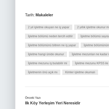
Tarih:
Makaleler
2 yıl işletme okuyan ne iş yapar
2 yıllık işletme okunur 
İşletme bölümü neden tercih edilir
İşletme bölümü sayıs
İşletme bölümünü bitiren ne iş yapar
İşletme bölümünün
İşletme hangi ünide okunur
İşletme mezunları ne kadar 
İşletme mezunu iş bulabilir mi
İşletme mezunu KPSS ile 
İşletmenin önü açık mı
Kimler işletme okumalı
Önceki Yazı
Ilk Köy Yerleşim Yeri Neresidir