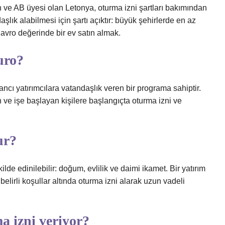
ve AB üyesi olan Letonya, oturma izni şartları bakımından
aşlık alabilmesi için şartı açıktır: büyük şehirlerde en az
 avro değerinde bir ev satın almak.
uro?
ı yatırımcılara vatandaşlık veren bir programa sahiptir.
e işe başlayan kişilere başlangıçta oturma izni ve
ur?
de edinilebilir: doğum, evlilik ve daimi ikamet. Bir yatırım
elirli koşullar altında oturma izni alarak uzun vadeli
a izni veriyor?