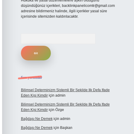
Hukuka ve yasal düzenlemelere aykırı olduğunu
düşündüğünüz içerikleri,
backlinkpanelicomtr@gmail.com
adresine bildirmeniz halinde, ilgili içerikler yasal süre
içerisinde sitemizden kaldırılacaktır.
Arama
Son yorumlar
Bilimsel Determinizm Sistemli Bir Şekilde Ilk Defa Ifade
Eden Kişi Kimdir
için
admin
Bilimsel Determinizm Sistemli Bir Şekilde Ilk Defa Ifade
Eden Kişi Kimdir
için
Özge
Bağdaşı Ne Demek
için
admin
Bağdaşı Ne Demek
için
Başkan