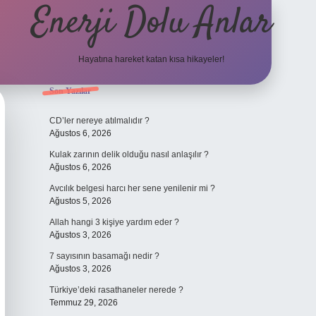
Enerji Dolu Anlar
Hayatına hareket katan kısa hikayeler!
Sidebar
Son Yazılar
ilbet bahis sites
CD’ler nereye atılmalıdır ?
Ağustos 6, 2026
Kulak zarının delik olduğu nasıl anlaşılır ?
Ağustos 6, 2026
Avcılık belgesi harcı her sene yenilenir mi ?
Ağustos 5, 2026
Allah hangi 3 kişiye yardım eder ?
Ağustos 3, 2026
7 sayısının basamağı nedir ?
Ağustos 3, 2026
Türkiye’deki rasathaneler nerede ?
Temmuz 29, 2026