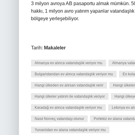
3 milyon avroya AB pasaportu almak mümkün. 50
hakkı, 1 milyon avro yatırım yapanlar vatandaşlık a
bölgeye yerleşebiliyor.
Tarih:
Makaleler
Almanya ev alınca vatandaşlık veriyor mu
Almanya vatan
Bulgaristandan ev alınca vatandaşlık veriyor mu
En kola
Hangi ülkeden ev alırsan vatandaşlık verir
Hangi ülkeler
Hangi ülkeler yatırım ile vatandaşlık veriyor
Hangi ülkeye
Karadağ ev alınca vatandaşlık veriyor mu
Letonya ev al
Nasıl Norveç vatandaşı olunur
Portekiz ev alana vatanda
Yunanistan ev alana vatandaşlık veriyor mu