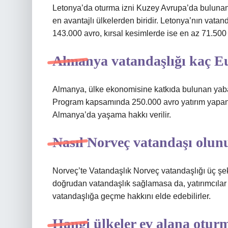
Letonya’da oturma izni Kuzey Avrupa’da bulunan 
en avantajlı ülkelerden biridir. Letonya’nın vatand
143.000 avro, kırsal kesimlerde ise en az 71.500
Almanya vatandaşlığı kaç E
Almanya, ülke ekonomisine katkıda bulunan yabanc
Program kapsamında 250.000 avro yatırım yapan v
Almanya’da yaşama hakkı verilir.
Nasıl Norveç vatandaşı olun
Norveç’te Vatandaşlık Norveç vatandaşlığı üç şekil
doğrudan vatandaşlık sağlamasa da, yatırımcılar b
vatandaşlığa geçme hakkını elde edebilirler.
Hangi ülkeler ev alana oturm