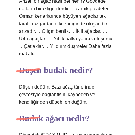
Arızalı bir ağaç nasıl belirlenir? Gövdede
dalların bıraktığı izlerdir. …çarpık gövdeler.
Orman kenarlarında büyüyen ağaçlar tek
taraflı rüzgardan etkilendiğinde oluşan bir
arızadır. …Çılgın benlik. …İkili ağaçlar. …
Urlu ağaçları. …Yıllık halka yaprak oluşumu
…Çatlaklar. …Yıldırım düşmeleriDaha fazla
makale…
Düşen budak nedir?
Düşen düğüm: Bazı ağaç türlerinde
çevresiyle bağlantısını kaybeden ve
kendiliğinden düşebilen düğüm.
Budak ağacı nedir?