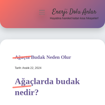
Enerji Dolu Anlar
menüyü
aç
Hayatına hareket katan kısa hikayeler!
Anasayfa
Gizlilik Politikası
Yasal Uyarı
Ağaçta Budak Neden Olur
Hakkımızda
Tarih: Aralık 22, 2024
Ağaçlarda budak
nedir?