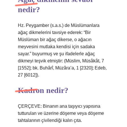
nedir?
Hz. Peygamber (s.a.s.) de Müslümanlara
ağaç dikmelerini tavsiye ederek: “Bir
Müslüman bir ağaç dikerse, o ağacın
meyvesini mutlaka kendisi için sadaka
sayar.” buyurmuş ve şu ifadelerle ağaç
dikmeyi teşvik etmiştir: (Müslim, Müsâkât, 7
[1552]; bk. Buhârî, Müzâra’a, 1 [2320]; Edeb,
27 [6012]).
Kadron nedir?
ÇERÇEVE: Binanın ana taşıyıcı yapısına
tutturulan ve üzerine döşeme veya döşeme
tahtalarının çivilendiği kalın çıta.