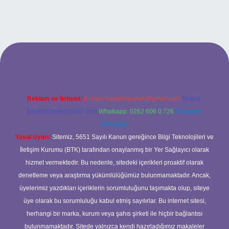
lbet bahis sitesi
Reklam ve İletişim:
E-mail:
backlinkpaneli@gmail.com
Teams:
forumhizmeti@gmail.com
Whatsapp: 0262 606 0 726
Telegram:
@karabul
Yasal Uyarı:
Sitemiz, 5651 Sayılı Kanun gereğince Bilgi Teknolojileri ve
İletişim Kurumu (BTK) tarafından onaylanmış bir Yer Sağlayıcı olarak
hizmet vermektedir. Bu nedenle, sitedeki içerikleri proaktif olarak
denetleme veya araştırma yükümlülüğümüz bulunmamaktadır. Ancak,
üyelerimiz yazdıkları içeriklerin sorumluluğunu taşımakta olup, siteye
üye olarak bu sorumluluğu kabul etmiş sayılırlar. Bu internet sitesi,
herhangi bir marka, kurum veya şahıs şirketi ile hiçbir bağlantısı
bulunmamaktadır. Sitede yalnızca kendi hazırladığımız makaleler