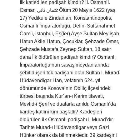
İlk katledilen padişah kimdir? II. OsmanII.
Osman عثمان ثانىÖlüm 20 Mayıs 1622 (yaş
17) Yedikule Zindanları, Konstantinopolis,
Osmanlı İmparatorluğu, Defin, Sultanahmet
Camii, İstanbul, Eş(ler) Ayşe Sultan Meylişah
Hatun Akile Hatun, Çocuklar, Şehzade Ömer,
Şehzade Mustafa Zeynep Sultan, 18 satır
daha İlk öldürülen padişah kimdir? Osmanlı
İmparatorluğu’nun savaş meydanlarında
şehit düşen tek padişahı olan Sultan I. Murad
Hüdavendigar Han, vefatının 624. yıl
dönümünde Kosova’nın Obiliç ilçesindeki
türbesi başında Kur’an-ı Kerim tilaveti,
Mevlid-i Şerif ve dualarla anıldı. Osmanlı’da
kardeş katlini kim başlattı? Kardeşleri
öldürülen ilk Osmanlı padişahı I. Murad’dır.
Tarihte Murad-ı Hüdavendigar veya Gazi
Hünkar olarak da bilinmektedir. 39 kardeşini