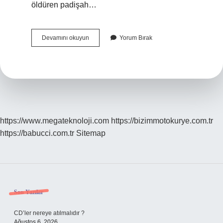
öldüren padişah…
Osmanlı
Devamını okuyun
Yorum Bırak
Tarihinde
Ilk
Katledilen
Padişah
Kimdir
https://www.megateknoloji.com
https://bizimmotokurye.com.tr
https://babucci.com.tr
Sitemap
Sidebar
Son Yazılar
CD’ler nereye atılmalıdır ?
Ağustos 6, 2026