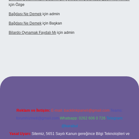
için
Özge
Bağdaşı Ne Demek
için
admin
Bağdaşı Ne Demek
için
Başkan
Bilardo Oynamak Faydalı Mı
için
admin
lbet bahis sitesi
Reklam ve İletişim:
E-mail:
backlinkpaneli@gmail.com
Teams:
forumhizmeti@gmail.com
Whatsapp: 0262 606 0 726
Telegram:
@karabul
Yasal Uyarı:
Sitemiz, 5651 Sayılı Kanun gereğince Bilgi Teknolojileri ve