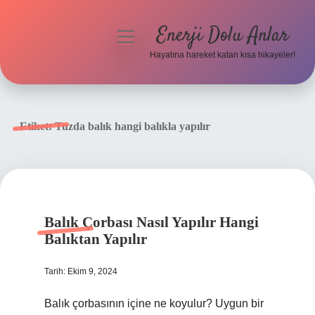
Enerji Dolu Anlar
menüyü
aç
Hayatına hareket katan kısa hikayeler!
Anasayfa
Gizlilik Politikası
Etiket:
Tuzda balık hangi balıkla yapılır
Yasal Uyarı
Hakkımızda
Balık Çorbası Nasıl Yapılır Hangi
Balıktan Yapılır
Tarih: Ekim 9, 2024
Balık çorbasının içine ne koyulur? Uygun bir