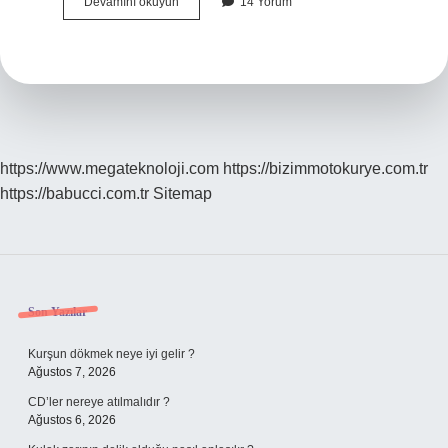
Balık
Devamını okuyun
14 Yorum
Çorbası
Nasıl
Yapılır
Hangi
Balıktan
Yapılır
https://www.megateknoloji.com
https://bizimmotokurye.com.tr
https://babucci.com.tr
Sitemap
Sidebar
Son Yazılar
Kurşun dökmek neye iyi gelir ?
Ağustos 7, 2026
CD’ler nereye atılmalıdır ?
Ağustos 6, 2026