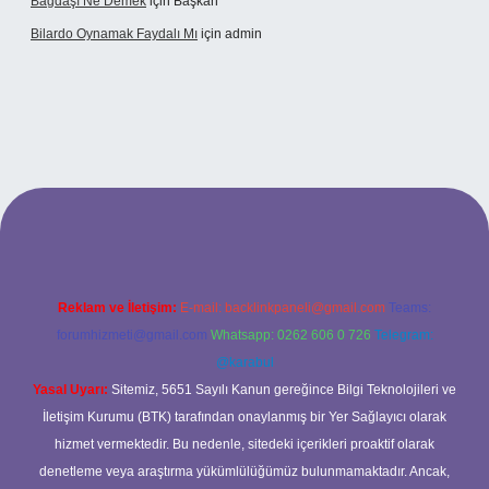
Bağdaşı Ne Demek
için
Başkan
Bilardo Oynamak Faydalı Mı
için
admin
lbet bahis sitesi
Reklam ve İletişim:
E-mail:
backlinkpaneli@gmail.com
Teams:
forumhizmeti@gmail.com
Whatsapp: 0262 606 0 726
Telegram:
@karabul
Yasal Uyarı:
Sitemiz, 5651 Sayılı Kanun gereğince Bilgi Teknolojileri ve
İletişim Kurumu (BTK) tarafından onaylanmış bir Yer Sağlayıcı olarak
hizmet vermektedir. Bu nedenle, sitedeki içerikleri proaktif olarak
denetleme veya araştırma yükümlülüğümüz bulunmamaktadır. Ancak,