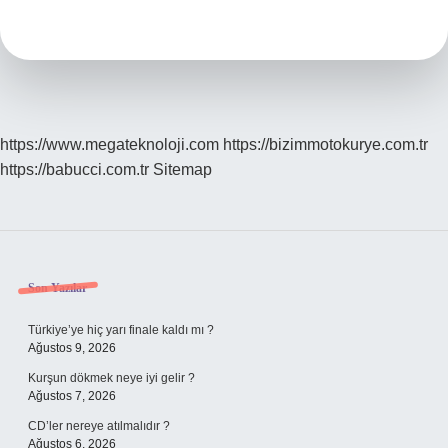
Giden
Astronotlar
Kimler
https://www.megateknoloji.com
https://bizimmotokurye.com.tr
https://babucci.com.tr
Sitemap
Sidebar
Son Yazılar
Türkiye’ye hiç yarı finale kaldı mı ?
Ağustos 9, 2026
Kurşun dökmek neye iyi gelir ?
Ağustos 7, 2026
CD’ler nereye atılmalıdır ?
Ağustos 6, 2026