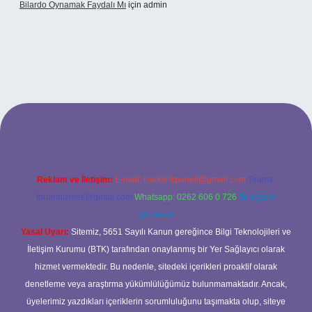
Bilardo Oynamak Faydalı Mı
için
admin
ilbet bahis sitesi
Reklam ve İletişim:
E-mail:
backlinkpaneli@gmail.com
Teams:
forumhizmeti@gmail.com
Whatsapp: 0262 606 0 726
Telegram:
@karabul
Yasal Uyarı:
Sitemiz, 5651 Sayılı Kanun gereğince Bilgi Teknolojileri ve
İletişim Kurumu (BTK) tarafından onaylanmış bir Yer Sağlayıcı olarak
hizmet vermektedir. Bu nedenle, sitedeki içerikleri proaktif olarak
denetleme veya araştırma yükümlülüğümüz bulunmamaktadır. Ancak,
üyelerimiz yazdıkları içeriklerin sorumluluğunu taşımakta olup, siteye