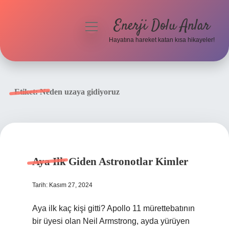
Enerji Dolu Anlar
menüyü
aç
Hayatına hareket katan kısa hikayeler!
Anasayfa
Gizlilik Politikası
Etiket:
Neden uzaya gidiyoruz
Yasal Uyarı
Hakkımızda
Aya Ilk Giden Astronotlar Kimler
Tarih: Kasım 27, 2024
Aya ilk kaç kişi gitti? Apollo 11 mürettebatının
bir üyesi olan Neil Armstrong, ayda yürüyen